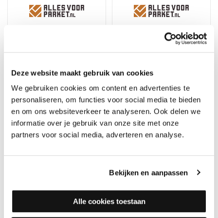
Deze website maakt gebruik van cookies
We gebruiken cookies om content en advertenties te
Auro Olie voor
Woca Exterior Oil Wit
personaliseren, om functies voor social media te bieden
Tuinmeubelen 102
en om ons websiteverkeer te analyseren. Ook delen we
Op voorraad, direct
Op voorraad, direct
informatie over je gebruik van onze site met onze
verzonden
verzonden
partners voor social media, adverteren en analyse.
Merk: Auro
Merk: Woca
40,95
4,95
Bekijken en aanpassen
Alle cookies toestaan