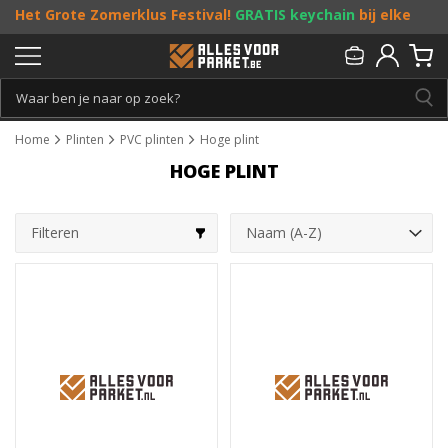
Het Grote Zomerklus Festival!
GRATIS keychain
bij elke
bestelling vanaf €25, en
toffe acties
! Doe je mee?
Persoonlijk & gratis advies:
013 - 207 00 01
Home
Plinten
PVC plinten
Hoge plint
HOGE PLINT
Filteren