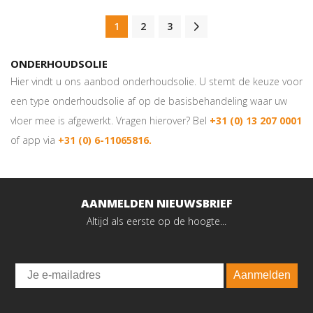
1
2
3
ONDERHOUDSOLIE
Hier vindt u ons aanbod onderhoudsolie. U stemt de keuze voor
een type onderhoudsolie af op de basisbehandeling waar uw
vloer mee is afgewerkt. Vragen hierover? Bel
+31 (0) 13 207 0001
of app via
+31 (0) 6-11065816.
AANMELDEN NIEUWSBRIEF
Altijd als eerste op de hoogte...
Email
Aanmelden