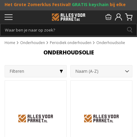
Het Grote Zomerklus Festival!
GRATIS keychain
bij elke
bestelling vanaf €25, en
toffe acties
! Doe je mee?
Persoonlijk & gratis advies:
013 - 207 00 01
Home
Onderhouden
Periodiek onderhouden
Onderhoudsolie
ONDERHOUDSOLIE
Filteren