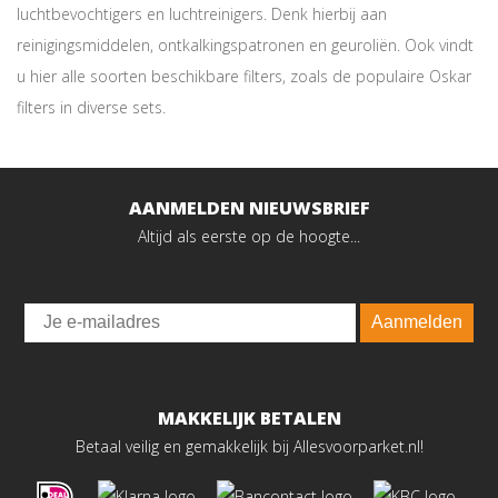
luchtbevochtigers en luchtreinigers. Denk hierbij aan
reinigingsmiddelen, ontkalkingspatronen en geuroliën. Ook vindt
u hier alle soorten beschikbare filters, zoals de populaire Oskar
filters in diverse sets.
AANMELDEN NIEUWSBRIEF
Altijd als eerste op de hoogte...
Email
Aanmelden
MAKKELIJK BETALEN
Betaal veilig en gemakkelijk bij Allesvoorparket.nl!