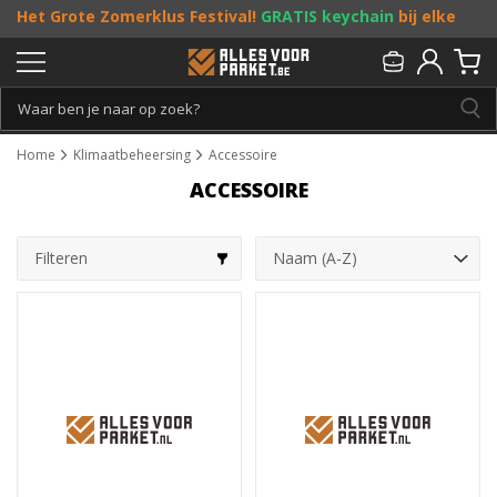
Het Grote Zomerklus Festival!
GRATIS keychain
bij elke
bestelling vanaf €25, en
toffe acties
! Doe je mee?
Persoonlijk & gratis advies:
013 - 207 00 01
Home
Klimaatbeheersing
Accessoire
ACCESSOIRE
Filteren