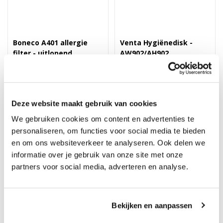
Boneco A401 allergie
Venta Hygiënedisk -
filter - uitlopend
AW902/AH902
Op voorraad, direct
Op voorraad, direct
verzonden
verzonden
Merk: Boneco
Merk: Venta
55,93
137,95
Deze website maakt gebruik van cookies
79,90
We gebruiken cookies om content en advertenties te
personaliseren, om functies voor social media te bieden
en om ons websiteverkeer te analyseren. Ook delen we
informatie over je gebruik van onze site met onze
partners voor social media, adverteren en analyse.
Bekijken en aanpassen