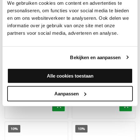
We gebruiken cookies om content en advertenties te
personaliseren, om functies voor social media te bieden
en om ons websiteverkeer te analyseren. Ook delen we
informatie over je gebruik van onze site met onze
partners voor social media, adverteren en analyse.
Bekijken en aanpassen
Floorlife Southwark
Floorlife Ealing XL Dark
Alle cookies toestaan
Light Grey 4112 -
Grey 7211 - Dryback PVC
Dryback PVC Tegel
Tegel
Merk: Floorlife
Merk: Floorlife
Aanpassen
33,25
35,95
36,95
39,95
10%
10%