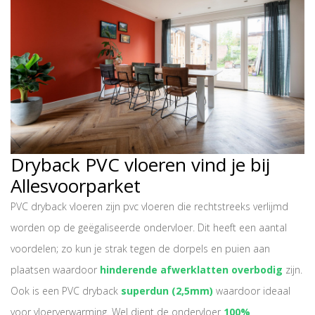
Dryback PVC vloeren vind je bij
Allesvoorparket
PVC dryback vloeren zijn pvc vloeren die rechtstreeks verlijmd
worden op de geëgaliseerde ondervloer. Dit heeft een aantal
voordelen; zo kun je strak tegen de dorpels en puien aan
plaatsen waardoor
hinderende afwerklatten overbodig
zijn.
Ook is een
PVC dryback
superdun (2,5mm)
waardoor ideaal
voor vloerverwarming. Wel dient de ondervloer
100%