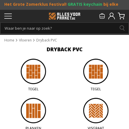
Het Grote Zomerklus Festival!
GRATIS keychain
bij elke
bestelling vanaf €25, en
toffe acties
! Doe je mee?
Persoonlijk & gratis advies:
013 - 207 00 01
Home
Vloeren
Dryback PVC
DRYBACK PVC