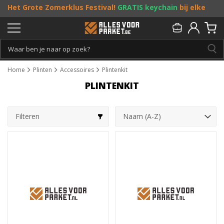
Het Grote Zomerklus Festival!
GRATIS keychain
bij elke
bestelling vanaf €25, en
toffe acties
! Doe je mee?
Persoonlijk & gratis advies:
013 - 207 00 01
Home
Plinten
Accessoires
Plintenkit
PLINTENKIT
Filteren