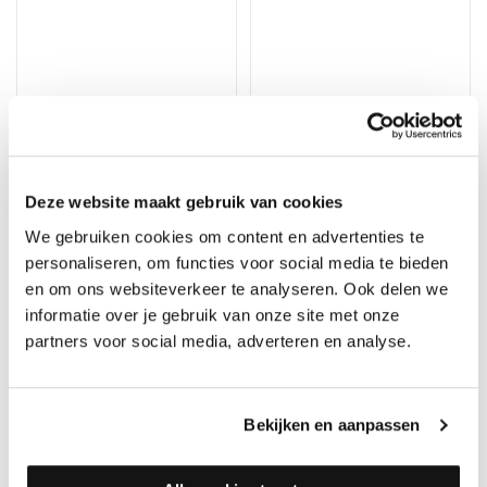
Dumby High Tack
Deze website maakt gebruik van cookies
Plintenkit 720
Blue Dolphin High Tack
Op voorraad, direct
We gebruiken cookies om content en advertenties te
Plintenkit
verzonden
personaliseren, om functies voor social media te bieden
Merk: Blue Dolphin
Merk: Dumby
en om ons websiteverkeer te analyseren. Ook delen we
9,95
informatie over je gebruik van onze site met onze
9,95
partners voor social media, adverteren en analyse.
Bekijken en aanpassen