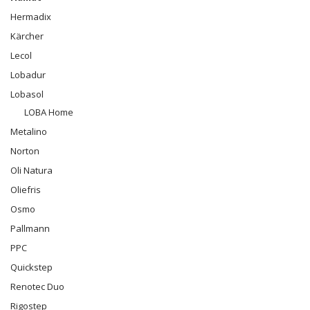
Hermadix
Kärcher
Lecol
Lobadur
Lobasol
LOBA Home
Metalino
Norton
Oli Natura
Oliefris
Osmo
Pallmann
PPC
Quickstep
Renotec Duo
Rigostep