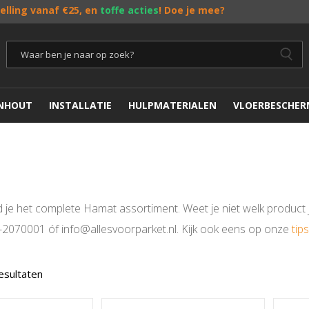
telling vanaf €25, en
toffe acties
! Doe je mee?
ENHOUT
INSTALLATIE
HULPMATERIALEN
VLOERBESCHER
d je het complete Hamat assortiment. Weet je niet welk product
3-2070001 óf info@allesvoorparket.nl. Kijk ook eens op onze
tip
resultaten