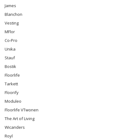
James
Blanchon
Vesting
MFlor
Co-Pro
Unika
Stauf
Bostik
Floorlife
Tarkett
Floorify
Moduleo
Floorlife VTwonen
The Art of Living
Wicanders
Royl