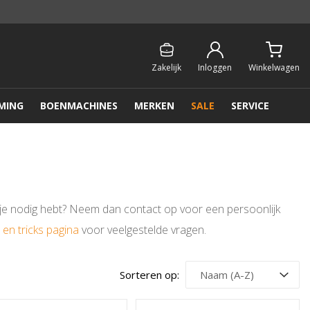
Persoonlijk & gratis advies:
013 - 207 00 01
Zakelijk
Inloggen
Winkelwagen
MING
BOENMACHINES
MERKEN
SALE
SERVICE
 je nodig hebt? Neem dan contact op voor een persoonlijk
s en tricks pagina
voor veelgestelde vragen.
Sorteren op: