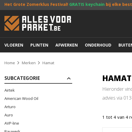
Het Grote Zomerklus Festival!
GRATIS keychain
bij elke bes
VLOEREN
PLINTEN
AFWERKEN
ONDERHOUD
BUIT
Home
Merken
Hamat
HAMAT
SUBCATEGORIE
Hieronder vin
Airtek
advies via 01
American Wood Oil
Arturo
Auro
1 tot 4 van 4 
AVP-line
Bauwerk