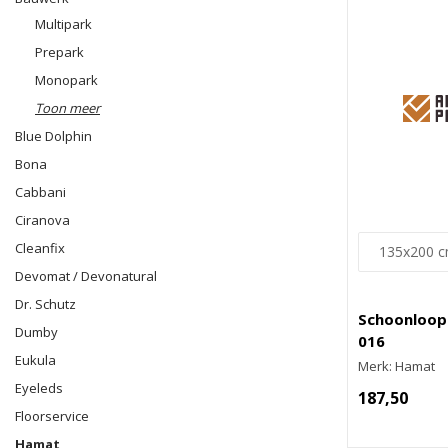
Multipark
Prepark
Monopark
Toon meer
Blue Dolphin
Bona
Cabbani
Ciranova
Cleanfix
Devomat / Devonatural
Dr. Schutz
Schoonloop
Dumby
016
Eukula
Merk: Hamat
Eyeleds
187,50
Floorservice
Hamat