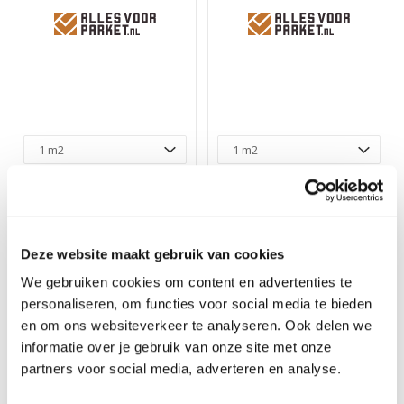
Floorlife YUP
Floorlife YUP
Herringbone Chevron
Herringbone Chevron
(Paddington) Natural
(Paddington) Beige 2504
2503 - Dryback PVC
- Dryback PVC
Deze website maakt gebruik van cookies
Hongaarse punt
Hongaarse punt
We gebruiken cookies om content en advertenties te
Merk: Floorlife
Merk: Floorlife
personaliseren, om functies voor social media te bieden
40,45
40,45
44,95
44,95
en om ons websiteverkeer te analyseren. Ook delen we
informatie over je gebruik van onze site met onze
partners voor social media, adverteren en analyse.
10%
10%