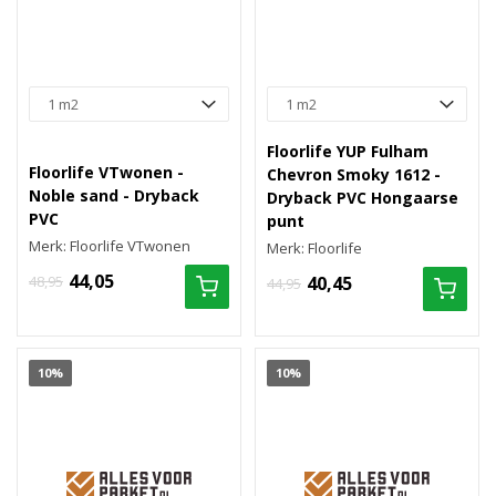
Floorlife YUP Fulham
Floorlife VTwonen -
Chevron Smoky 1612 -
Noble sand - Dryback
Dryback PVC Hongaarse
PVC
punt
Merk: Floorlife VTwonen
Merk: Floorlife
44,05
48,95
40,45
44,95
10%
10%