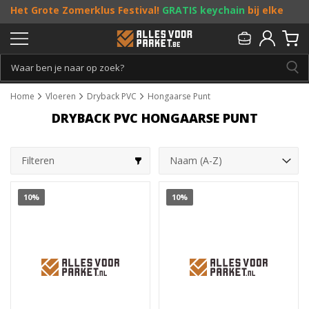
Het Grote Zomerklus Festival!
GRATIS keychain
bij elke
bestelling vanaf €25, en
toffe acties
! Doe je mee?
Persoonlijk & gratis advies:
013 - 207 00 01
Home
Vloeren
Dryback PVC
Hongaarse Punt
DRYBACK PVC HONGAARSE PUNT
Filteren
10%
10%