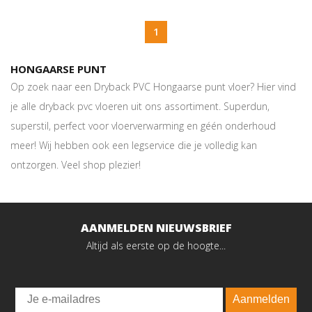
1
HONGAARSE PUNT
Op zoek naar een Dryback PVC Hongaarse punt vloer? Hier vind
je alle dryback pvc vloeren uit ons assortiment. Superdun,
superstil, perfect voor vloerverwarming en géén onderhoud
meer! Wij hebben ook een legservice die je volledig kan
ontzorgen. Veel shop plezier!
AANMELDEN NIEUWSBRIEF
Altijd als eerste op de hoogte...
Email
Aanmelden