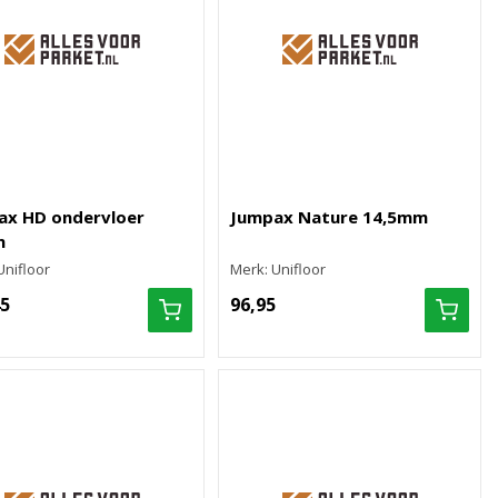
ax HD ondervloer
Jumpax Nature 14,5mm
m
Unifloor
Merk: Unifloor
45
96,95