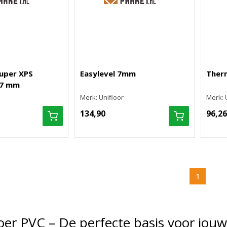
uper XPS
Easylevel 7mm
Ther
 7 mm
Merk: Unifloor
Merk: 
134,90
96,26
1
er PVC – De perfecte basis voor jouw