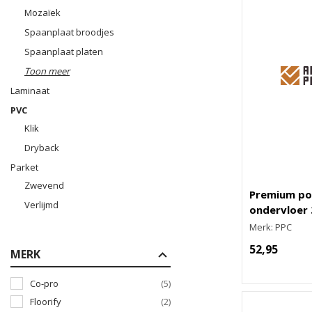
Mozaïek
Spaanplaat broodjes
Spaanplaat platen
Toon meer
Laminaat
PVC
Klik
Dryback
Parket
Zwevend
Premium po
Verlijmd
ondervloer
Merk: PPC
52,95
MERK
Co-pro
(5)
Floorify
(2)