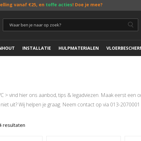
telling vanaf €25, en
toffe acties
! Doe je mee?
ENHOUT
INSTALLATIE
HULPMATERIALEN
VLOERBESCHER
C > vind hier ons aanbod, tips & legadviezen. Maak eerst een
r niet uit? Wij helpen je graag. Neem contact op via 013-207000
4 resultaten