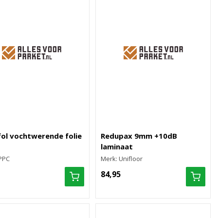
fol vochtwerende folie
Redupax 9mm +10dB
laminaat
PPC
Merk: Unifloor
84,95