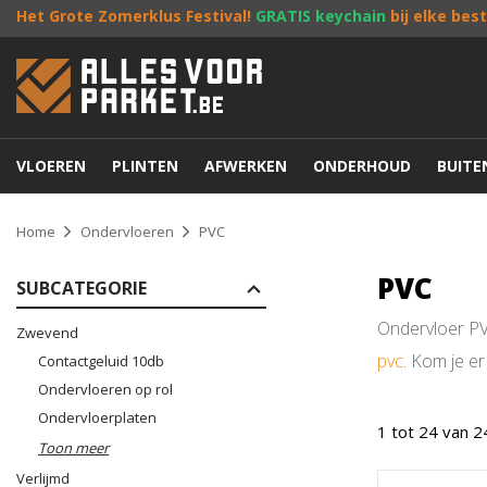
Het Grote Zomerklus Festival!
GRATIS keychain
bij elke bes
VLOEREN
PLINTEN
AFWERKEN
ONDERHOUD
BUIT
Home
Ondervloeren
PVC
PVC
SUBCATEGORIE
Ondervloer PV
Zwevend
pvc
. Kom je e
Contactgeluid 10db
Ondervloeren op rol
Ondervloerplaten
1 tot 24 van 2
Toon meer
Verlijmd