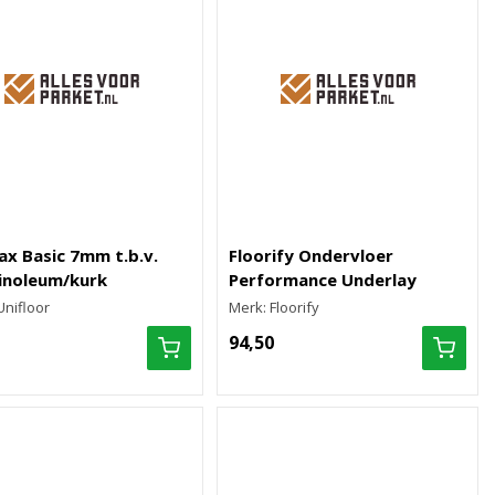
x Basic 7mm t.b.v.
Floorify Ondervloer
inoleum/kurk
Performance Underlay
Unifloor
Merk: Floorify
94,50