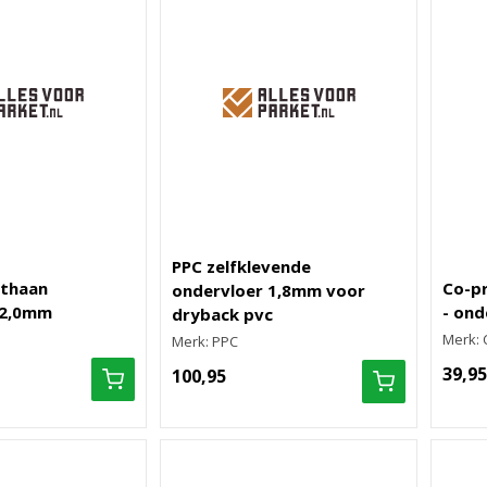
PPC zelfklevende
ethaan
Co-pr
ondervloer 1,8mm voor
 2,0mm
- ond
dryback pvc
Merk: 
Merk: PPC
39,95
100,95