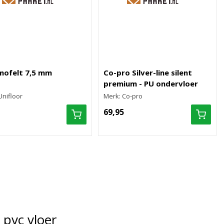
mofelt 7,5 mm
Co-pro Silver-line silent
premium - PU ondervloer
Unifloor
Merk: Co-pro
69,95
 pvc vloer