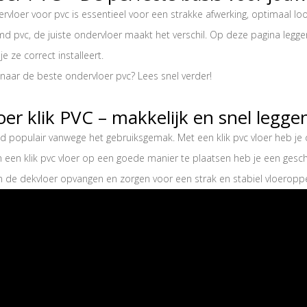
vloer voor pvc is essentieel voor een strakke afwerking, optimaal lo
lijmd pvc, de juiste ondervloer maakt het verschil. Op deze pagina leg
e ze correct installeert.
naar de beste ondervloer pvc? Lees snel verder!
er klik PVC – makkelijk en snel legge
end populair vanwege het gebruiksgemak. Met een klik pvc vloer heb je 
 een klik pvc vloer op een goede manier te plaatsen heb je een geschi
 de dekvloer opvangen en zorgen voor een strak en stabiel vloeroppe