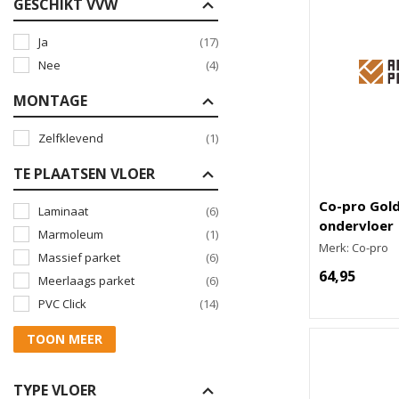
GESCHIKT VVW
Ja
(17)
Nee
(4)
MONTAGE
Zelfklevend
(1)
TE PLAATSEN VLOER
Co-pro Gold
Laminaat
(6)
ondervloer
Marmoleum
(1)
Merk: Co-pro
Massief parket
(6)
64,95
Meerlaags parket
(6)
PVC Click
(14)
TOON MEER
TYPE VLOER