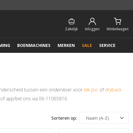
Persoonlijk & gratis advies:
013 - 207 00 01
Zakelijk
Inloggen
Winkelwagen
MING
BOENMACHINES
MERKEN
SALE
SERVICE
 onderscheid tussen een ondervloer voor
klik pvc
of
dryback
1 of app/bel ons via 06-11065816.
Sorteren op: