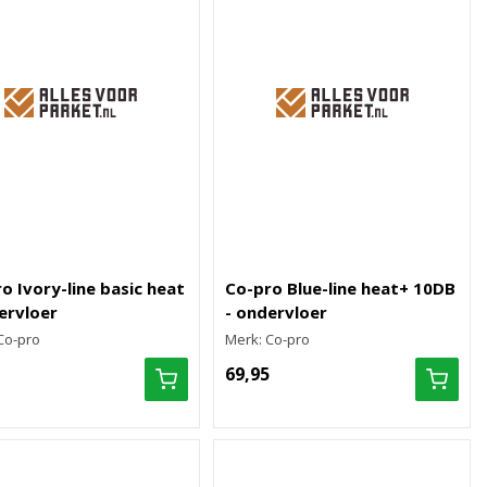
o Ivory-line basic heat
Co-pro Blue-line heat+ 10DB
ervloer
- ondervloer
Co-pro
Merk: Co-pro
69,95