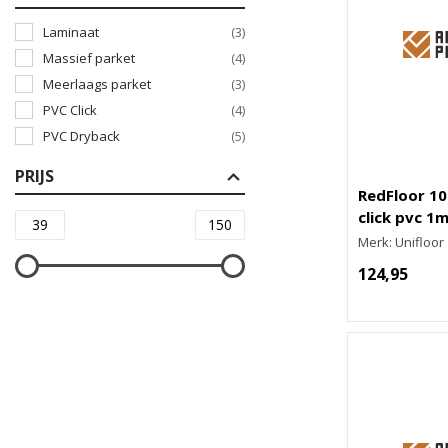
Laminaat
(3)
Massief parket
(4)
Meerlaags parket
(3)
PVC Click
(4)
PVC Dryback
(5)
PRIJS
RedFloor 1
click pvc 1
Merk: Unifloor
124,95