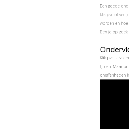
Een goede onder
klik pvc of ver
worden en hoe j
Ben je op zoek 
Ondervlo
Klik pvc is raz
lijmen. Maar om
oneffenheden in