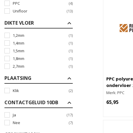
PPC
(4)
Unifloor
(13)
DIKTE VLOER
1,2mm
(1)
1,4mm
(1)
1,5mm
(1)
1,8mm
(1)
2,7mm
(1)
PLAATSING
PPC polyur
ondervloer
Klik
(2)
Merk: PPC
65,95
CONTACTGELUID 10DB
Ja
(17)
Nee
(7)