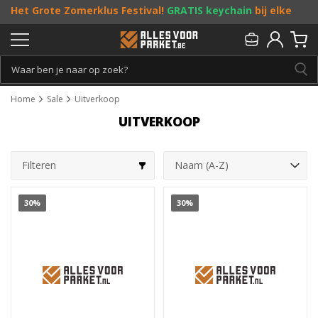
Het Grote Zomerklus Festival!
GRATIS keychain
bij elke
bestelling vanaf €25, en
toffe acties
! Doe je mee?
Persoonlijk & gratis advies:
013 - 207 00 01
Home
Sale
Uitverkoop
UITVERKOOP
Filteren
30%
30%