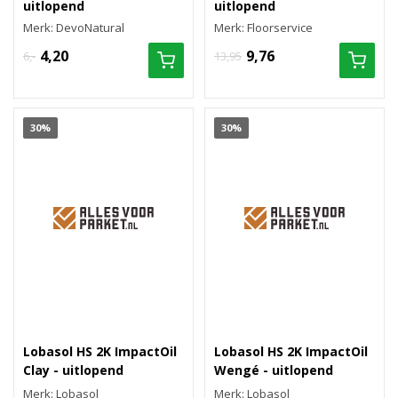
uitlopend
uitlopend
Merk: DevoNatural
Merk: Floorservice
4,20
9,76
6,-
13,95
30%
30%
Lobasol HS 2K ImpactOil
Lobasol HS 2K ImpactOil
Clay - uitlopend
Wengé - uitlopend
Merk: Lobasol
Merk: Lobasol