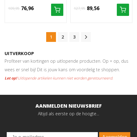
76,96
89,56
109,95
127,95
1
2
3
UITVERKOOP
Profiteer van kortingen op uitlopende producten. Op = op, dus
wees er snel bij! Dit is jouw kans om voordelig te shoppen.
Let op!
Uitlopende artikelen kunnen niet worden geretourneerd.
AANMELDEN NIEUWSBRIEF
Altijd als eerste op de hoogte...
Email