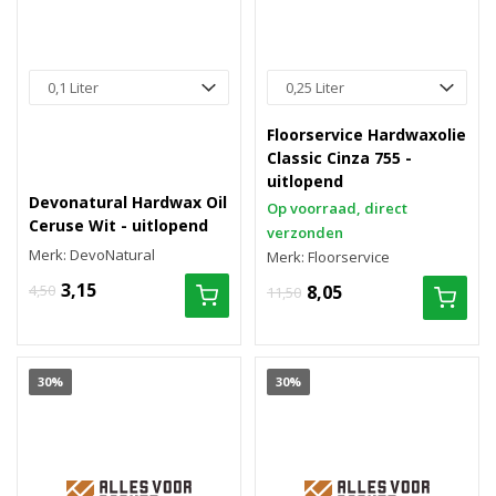
Floorservice Hardwaxolie
Classic Cinza 755 -
uitlopend
Devonatural Hardwax Oil
Op voorraad, direct
Ceruse Wit - uitlopend
verzonden
Merk: DevoNatural
Merk: Floorservice
3,15
4,50
8,05
11,50
30%
30%