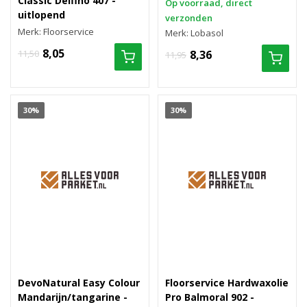
Classic Delfino 407 -
Op voorraad, direct
uitlopend
verzonden
Merk: Floorservice
Merk: Lobasol
8,05
11,50
8,36
11,95
30%
30%
DevoNatural Easy Colour
Floorservice Hardwaxolie
Mandarijn/tangarine -
Pro Balmoral 902 -