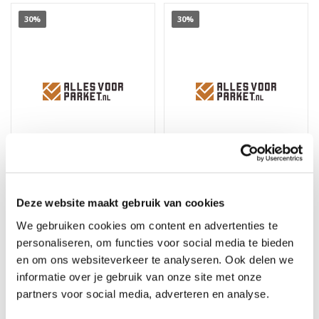
30%
30%
Moeller Stone Care PVC
Floorservice Hardwaxolie
Deze website maakt gebruik van cookies
reiniger - HMK Z97100 -
Pro Kapora 816 -
We gebruiken cookies om content en advertenties te
uitlopend
uitlopend
personaliseren, om functies voor social media te bieden
Op voorraad, direct
Op voorraad, direct
en om ons websiteverkeer te analyseren. Ook delen we
verzonden
verzonden
informatie over je gebruik van onze site met onze
Merk: Moeller Stone Care
Merk: Floorservice
partners voor social media, adverteren en analyse.
7,66
31,46
10,95
44,95