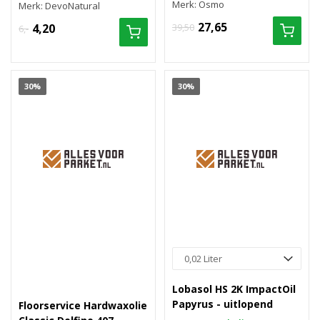
Merk: Osmo
Merk: DevoNatural
27,65
4,20
39,50
6,-
30%
30%
Lobasol HS 2K ImpactOil
Papyrus - uitlopend
Floorservice Hardwaxolie