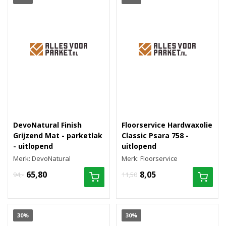
DevoNatural Finish
Floorservice Hardwaxolie
Grijzend Mat - parketlak
Classic Psara 758 -
- uitlopend
uitlopend
Merk: DevoNatural
Merk: Floorservice
65,80
8,05
94,-
11,50
30%
30%