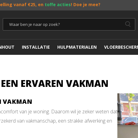
telling vanaf €25, en
toffe acties
! Doe je mee?
ENHOUT
INSTALLATIE
HULPMATERIALEN
VLOERBESCHER
 EEN ERVAREN VAKMAN
EN VAKMAN
ncomfort van je woning. Daarom wil je zeker weten dat
verzekerd van vakmanschap, een strakke afwerking en