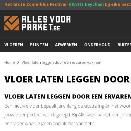
Het Grote Zomerklus Festival!
GRATIS keychain
bij elke bes
VLOEREN
PLINTEN
AFWERKEN
ONDERHOUD
BUIT
Home
Vloer laten leggen door een ervaren vakman
VLOER LATEN LEGGEN DOOR
VLOER LATEN LEGGEN DOOR EEN ERVAR
Een nieuwe vloer bepaalt jarenlang de uitstraling én het woo
jouw vloer perfect wordt gelegd. Bij Allesvoorparket ben je 
een vloer waar je jarenlang plezier van hebt.