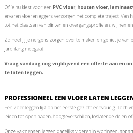
Of je nu kiest voor een
PVC vloer
,
houten vloer
,
laminaat
ervaren vloerenleggers verzorgen het complete traject. Van h
tot het plaatsen van plinten en overgangsprofielen: wij nemen 
Zo hoef jij je nergens zorgen over te maken en geniet je van e
jarenlang meegaat.
Vraag vandaag nog vrijblijvend een offerte aan en o
te laten leggen.
PROFESSIONEEL EEN VLOER LATEN LEGGE
Een vloer leggen lijkt op het eerste gezicht eenvoudig. Toch v
leiden tot open naden, hoogteverschillen, loslatende delen of 
Onze vakmensen leggen dagelijks vloeren in woningen, appar