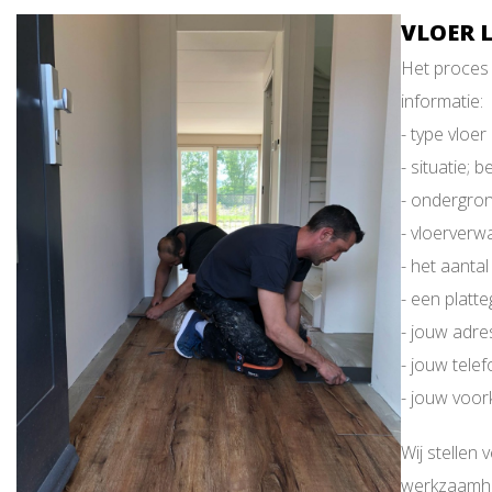
VLOER L
Het proces 
informatie:
- type vloer
- situatie;
- ondergron
- vloerverw
- het aanta
- een platt
- jouw adre
- jouw tel
- jouw voo
Wij stellen
werkzaamhed