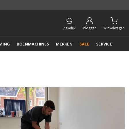
Persoonlijk & gratis advies:
013 - 207 00 01
Zakelijk
Inloggen
Winkelwagen
MING
BOENMACHINES
MERKEN
SALE
SERVICE