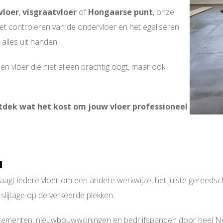
vloer
,
visgraatvloer
of
Hongaarse punt
, onze
et controleren van de ondervloer en het egaliseren
alles uit handen.
en vloer die niet alleen prachtig oogt, maar ook
ntdek wat het kost om jouw vloer professioneel
N
raagt iedere vloer om een andere werkwijze, het juiste gereedscha
slijtage op de verkeerde plekken.
tementen, nieuwbouwwoningen en bedrijfspanden door heel Nede