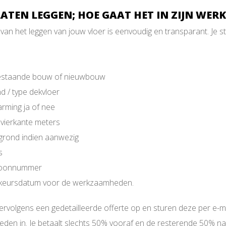
ATEN LEGGEN; HOE GAAT HET IN ZIJN WERK
van het leggen van jouw vloer is eenvoudig en transparant. Je st
 bestaande bouw of nieuwbouw
d / type dekvloer
arming ja of nee
l vierkante meters
egrond indien aanwezig
s
efoonnummer
rkeursdatum voor de werkzaamheden.
 vervolgens een gedetailleerde offerte op en sturen deze per e-
en in. Je betaalt slechts 50% vooraf en de resterende 50% na 