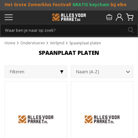
Het Grote Zomerklus Festival!
GRATIS keychain
bij elke
bestelling vanaf €25, en
toffe acties
! Doe je mee?
Persoonlijk & gratis advies:
013 - 207 00 01
Home
Ondervloeren
Verlijmd
Spaanplaat platen
SPAANPLAAT PLATEN
Filteren