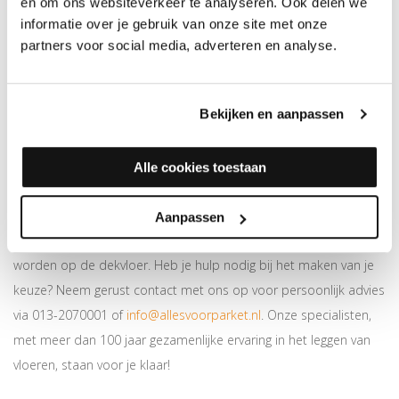
en om ons websiteverkeer te analyseren. Ook delen we
Spaanplaat plaat 15mm
Spaanplaat plaat 18mm
informatie over je gebruik van onze site met onze
83x125cm (1.05m2)
83x125cm (1.05m2)
partners voor social media, adverteren en analyse.
Merk: PPC
Merk: PPC
14,50
16,95
Bekijken en aanpassen
Alle cookies toestaan
1
SPAANPLAAT PLATEN
Aanpassen
Ontdek onze spaanplaat ondervloeren, die verlijmd moeten
worden op de dekvloer. Heb je hulp nodig bij het maken van je
keuze? Neem gerust contact met ons op voor persoonlijk advies
via 013-2070001 of
info@allesvoorparket.nl
. Onze specialisten,
met meer dan 100 jaar gezamenlijke ervaring in het leggen van
vloeren, staan voor je klaar!