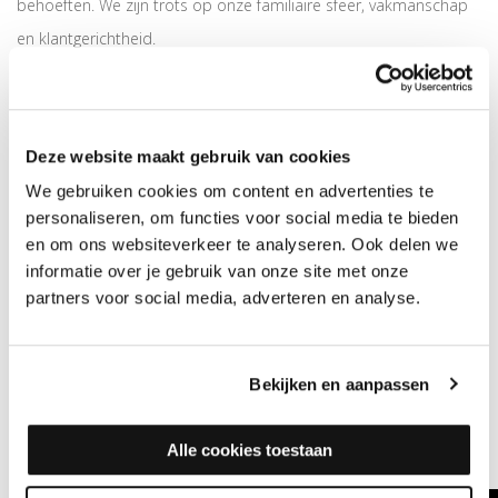
behoeften. We zijn trots op onze familiaire sfeer, vakmanschap
en klantgerichtheid.
Onze topaanbevelingen
1. Floormac Cleanfix
Deze website maakt gebruik van cookies
De Cleanfix Floormac is de ideale schoonmaakmachine voor al
We gebruiken cookies om content en advertenties te
je harde vloeren. Dankzij zijn krachtige motor en innovatieve
personaliseren, om functies voor social media te bieden
borsteltechnologie zorgt de Floormac voor een diepe reiniging,
en om ons websiteverkeer te analyseren. Ook delen we
waardoor je vloer er weer als nieuw uitziet.
informatie over je gebruik van onze site met onze
partners voor social media, adverteren en analyse.
2. Cleanfix accessoires
Naast de Floormac bieden we ook een breed scala aan
accessoires, zoals vervangingsborstels en speciale
Bekijken en aanpassen
reinigingsmiddelen. Deze accessoires zijn ontworpen om de
levensduur van je schoonmaakmachine te verlengen en de
Alle cookies toestaan
prestaties te optimaliseren.