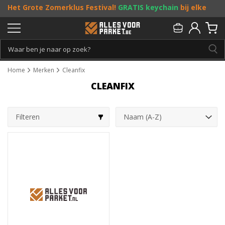
Het Grote Zomerklus Festival!
GRATIS keychain
bij elke
bestelling vanaf €25, en
toffe acties
! Doe je mee?
Persoonlijk & gratis advies:
013 - 207 00 01
Home
Merken
Cleanfix
CLEANFIX
Filteren