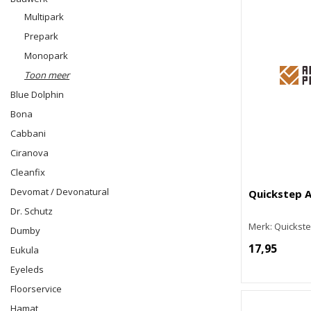
Multipark
Prepark
Monopark
Toon meer
Blue Dolphin
Bona
Cabbani
Ciranova
Cleanfix
Devomat / Devonatural
Quickstep A
Dr. Schutz
Merk: Quickst
Dumby
17,95
Eukula
Eyeleds
Floorservice
Hamat