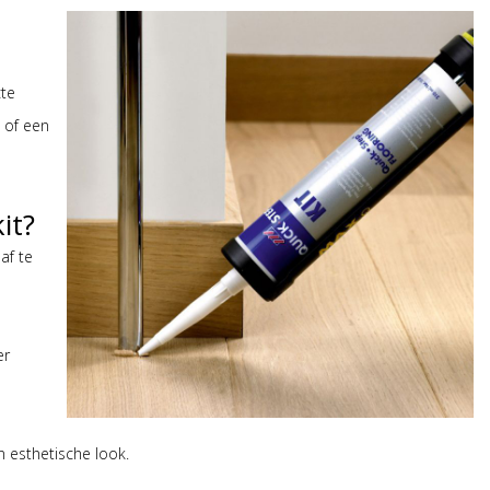
cte
 of een
it?
af te
er
n esthetische look.