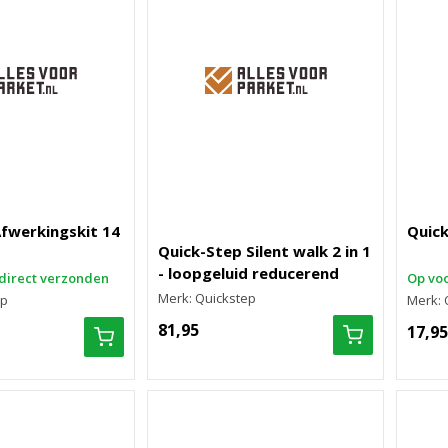
fwerkingskit 14
Quick
Quick-Step Silent walk 2 in 1
- loopgeluid reducerend
direct verzonden
Op voo
Merk: Quickstep
ep
Merk: 
81,95
17,95