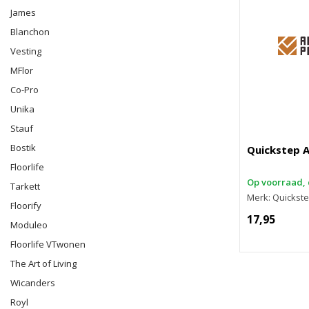
James
Blanchon
Vesting
MFlor
Co-Pro
Unika
Stauf
Bostik
Quickstep A
Floorlife
Op voorraad, 
Tarkett
Merk: Quickst
Floorify
17,95
Moduleo
Floorlife VTwonen
The Art of Living
Wicanders
Royl