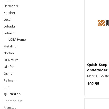
Hermadix
Kärcher
Lecol
Lobadur
Lobasol
LOBA Home
Metalino
Norton
Oli Natura
Quick-Step 
Oliefris
ondervloer
Osmo
Merk: Quickst
Pallmann
102,95
PPC
Quickstep
Renotec Duo
Rigostep