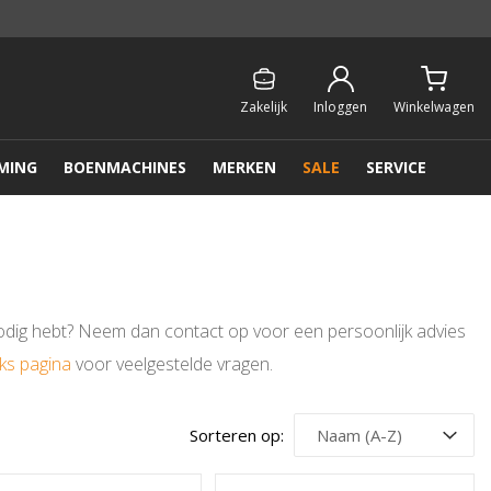
Persoonlijk & gratis advies:
013 - 207 00 01
Zakelijk
Inloggen
Winkelwagen
MING
BOENMACHINES
MERKEN
SALE
SERVICE
 nodig hebt? Neem dan contact op voor een persoonlijk advies
cks pagina
voor veelgestelde vragen.
Sorteren op: