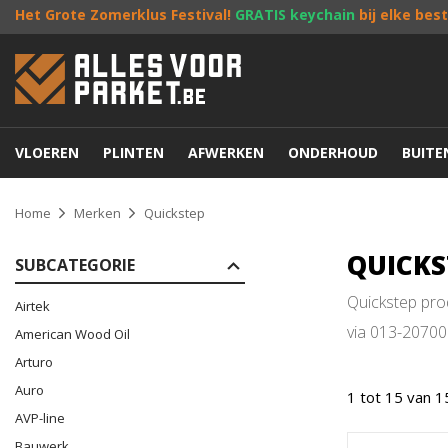
Het Grote Zomerklus Festival!
GRATIS keychain
bij elke bes
VLOEREN
PLINTEN
AFWERKEN
ONDERHOUD
BUIT
Home
Merken
Quickstep
QUICKS
SUBCATEGORIE
Quickstep prod
Airtek
via 013-20700
American Wood Oil
Arturo
Auro
1 tot 15 van 1
AVP-line
Bauwerk