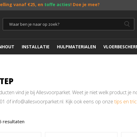
telling vanaf €25, en
toffe acties
! Doe je mee?
ENHOUT
INSTALLATIE
HULPMATERIALEN
VLOERBESCHER
TEP
ucten vind je bij Allesvoorparket. Weet je niet welk product je
01 óf info@allesvoorparket.nl. Kijk ook eens op onze
tips en tri
5 resultaten