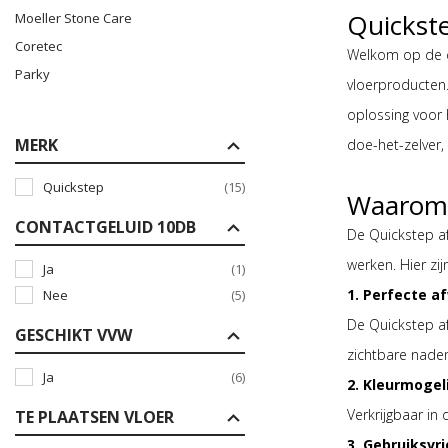
Quickste
Moeller Stone Care
Coretec
Welkom op de ca
Parky
vloerproducten. 
oplossing voor 
MERK
doe-het-zelver, 
Quickstep
(15)
Waarom k
CONTACTGELUID 10DB
De Quickstep af
werken. Hier zi
Ja
(1)
1. Perfecte a
Nee
(5)
De Quickstep af
GESCHIKT VVW
zichtbare naden
Ja
(6)
2. Kleurmogel
Verkrijgbaar in
TE PLAATSEN VLOER
3. Gebruiksvri