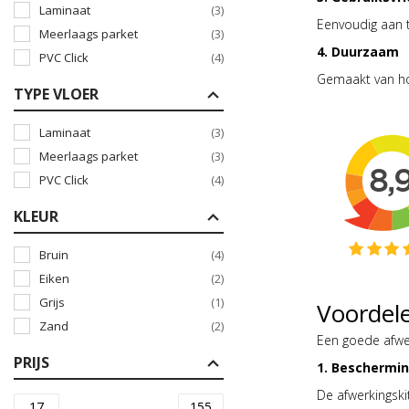
Laminaat
(3)
Eenvoudig aan t
Meerlaags parket
(3)
4. Duurzaam
PVC Click
(4)
Gemaakt van hoo
TYPE VLOER
Laminaat
(3)
Meerlaags parket
(3)
PVC Click
(4)
KLEUR
Bruin
(4)
Eiken
(2)
Grijs
(1)
Voordel
Zand
(2)
Een goede afwerk
PRIJS
1. Beschermin
De afwerkingskit