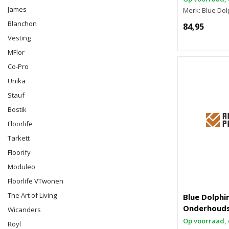
James
Merk: Blue Dol
Blanchon
84,95
Vesting
MFlor
Co-Pro
Unika
Stauf
Bostik
Floorlife
Tarkett
Floorify
Moduleo
Floorlife VTwonen
The Art of Living
Blue Dolphi
Onderhouds
Wicanders
Op voorraad, 
Royl