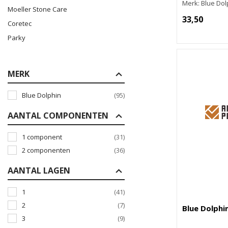
Merk: Blue Dol
Moeller Stone Care
33,50
Coretec
Parky
MERK
Blue Dolphin
(95)
AANTAL COMPONENTEN
1 component
(31)
2 componenten
(36)
AANTAL LAGEN
1
(41)
2
(7)
Blue Dolphi
3
(9)