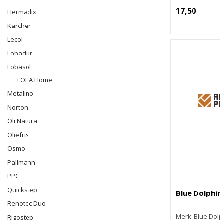
17,50
Hermadix
Kärcher
Lecol
Lobadur
Lobasol
LOBA Home
Metalino
Norton
Oli Natura
Oliefris
Osmo
Pallmann
PPC
Quickstep
Blue Dolphi
Renotec Duo
Merk: Blue Dol
Rigostep