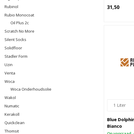
Rubinol
31,50
Rubio Monocoat
Oil Plus 2c
Scratch No More
Silent Socks
Solidfloor
Stadler Form
Uzin
Venta
Woca
Woca Onderhoudsolie
Wakol
Numatic
Kerakoll
Blue Dolphi
Quickclean
Bianco
Thomsit
Op voorraad, 