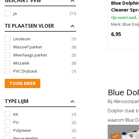
GESCHIKT VVW
Blue Dolphi
Cleaner Spr
Ja
(11)
Op voorraad, 
Merk: Blue Dol
TE PLAATSEN VLOER
6,95
Linoleum
(1)
Massief parket
(6)
Meerlaags parket
(5)
Mozaïek
(6)
PVC Dryback
(1)
TOON MEER
Blue Dol
TYPE LIJM
Bij Allesvoorpa
Dolphin staat 
Kit
(1)
waarom Blue Do
PU
(2)
Polymeer
(2)
Reparatielijm
(2)