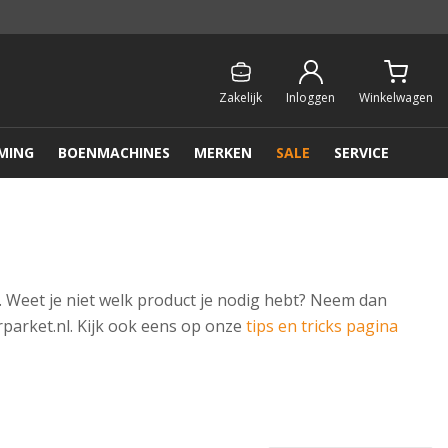
Persoonlijk & gratis advies:
013 - 207 00 01
Zakelijk
Inloggen
Winkelwagen
MING
BOENMACHINES
MERKEN
SALE
SERVICE
. Weet je niet welk product je nodig hebt? Neem dan
rparket.nl. Kijk ook eens op onze
tips en tricks pagina