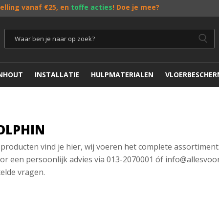
telling vanaf €25, en
toffe acties
! Doe je mee?
ENHOUT
INSTALLATIE
HULPMATERIALEN
VLOERBESCHER
OLPHIN
producten vind je hier, wij voeren het complete assortiment
or een persoonlijk advies via 013-2070001 óf info@allesvoo
elde vragen.