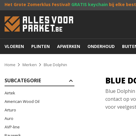
Het Grote Zomerklus Festival!
GRATIS keychain
bij elke bes
VLOEREN
PLINTEN
AFWERKEN
ONDERHOUD
BUIT
Home
Merken
Blue Dolphin
BLUE D
SUBCATEGORIE
Blue Dolphin 
Airtek
contact op vo
American Wood Oil
voor veelgest
Arturo
Auro
AVP-line
Bauwerk