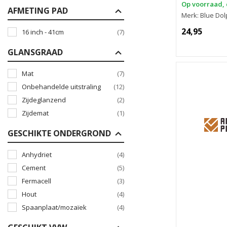
Op voorraad, 
AFMETING PAD
Merk: Blue Dol
24,95
16 inch - 41cm
(7)
GLANSGRAAD
Mat
(7)
Onbehandelde uitstraling
(12)
Zijdeglanzend
(2)
Zijdemat
(1)
GESCHIKTE ONDERGROND
Anhydriet
(4)
Cement
(5)
Fermacell
(3)
Hout
(4)
Spaanplaat/mozaïek
(4)