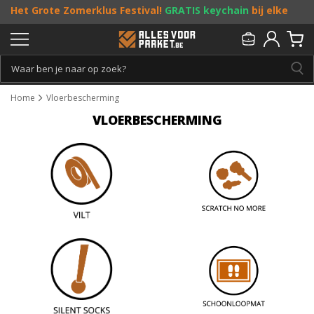
Het Grote Zomerklus Festival!
GRATIS keychain
bij elke
bestelling vanaf €25, en
toffe acties
! Doe je mee?
Persoonlijk & gratis advies:
013 - 207 00 01
Home
Vloerbescherming
VLOERBESCHERMING