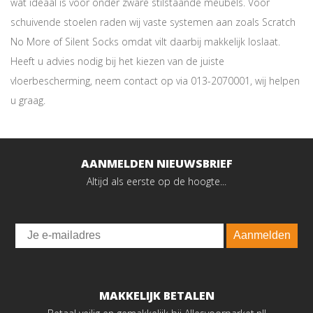
wat ideaal is voor onder zware stilstaande meubels. Voor
schuivende stoelen raden wij vaste systemen aan zoals Scratch
No More of Silent Socks omdat vilt daarbij makkelijk loslaat.
Heeft u advies nodig bij het kiezen van de juiste
vloerbescherming, neem contact op via 013-2070001, wij helpen
u graag.
AANMELDEN NIEUWSBRIEF
Altijd als eerste op de hoogte...
Email
Aanmelden
MAKKELIJK BETALEN