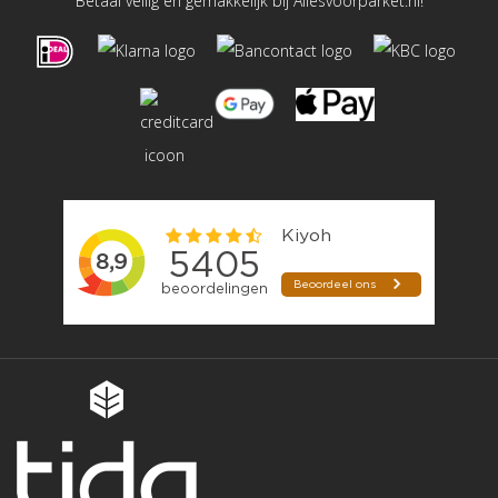
Betaal veilig en gemakkelijk bij Allesvoorparket.nl!