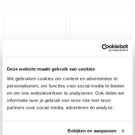
Deze website maakt gebruik van cookies
We gebruiken cookies om content en advertenties te
personaliseren, om functies voor social media te bieden
Eiken dubbele rozet
en om ons websiteverkeer te analyseren. Ook delen we
Eiken Rozet 22mm
zonder boorgat
informatie over je gebruik van onze site met onze
onbewerkt
onbewerkt
partners voor social media, adverteren en analyse.
Op voorraad, direct
Op voorraad, direct
verzonden
verzonden
Merk: PPC
Merk: PPC
Bekijken en aanpassen