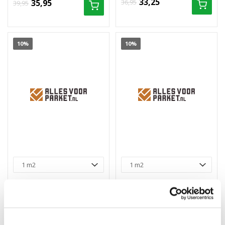
33,25
35,95
36,95
39,95
10%
10%
Floorlife Merton Dark
Floorlife Leyton Natural
Oak 7511 - Dryback PVC
Oak 1822 - Dryback PVC
Planken
Planken
Merk: Floorlife
Merk: Floorlife