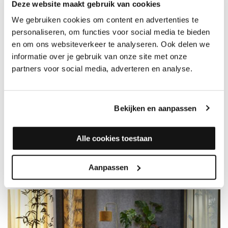
Deze website maakt gebruik van cookies
33,25
35,95
36,95
39,95
We gebruiken cookies om content en advertenties te
personaliseren, om functies voor social media te bieden
en om ons websiteverkeer te analyseren. Ook delen we
informatie over je gebruik van onze site met onze
1
2
3
partners voor social media, adverteren en analyse.
FLOORLIFE
Floorlife PVC vloeren vind je hier. Bekijk de Floorlife PVC vloeren
Bekijken en aanpassen
ook in onze
showroom in Tilburg (Ringbaan-Zuid 376)
.
Laten leggen is mogelijk! Neem contact op voor advies en
Alle cookies toestaan
mogelijkheden of bestel eerst jouw gratis staal.
Aanpassen