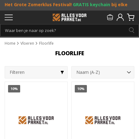
Het Grote Zomerklus Festival!
GRATIS keychain
bij elke
bestelling vanaf €25, en
toffe acties
! Doe je mee?
Persoonlijk & gratis advies:
013 - 207 00 01
Home
Vloeren
Floorlife
FLOORLIFE
Filteren
10%
10%