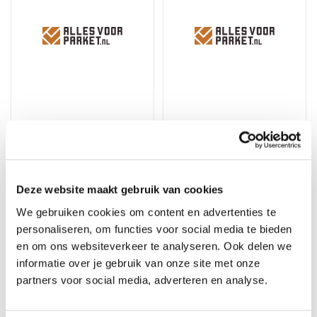
Floorlife Ealing XL Dark
Floorlife Victoria Beige
Grey 7211 - Dryback PVC
5210 - Dryback PVC
Deze website maakt gebruik van cookies
Tegel
Tegel
Merk: Floorlife
Merk: Floorlife
We gebruiken cookies om content en advertenties te
personaliseren, om functies voor social media te bieden
35,95
35,95
39,95
39,95
en om ons websiteverkeer te analyseren. Ook delen we
informatie over je gebruik van onze site met onze
partners voor social media, adverteren en analyse.
10%
10%