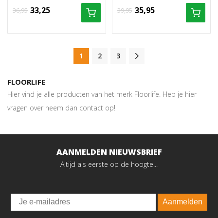
33,25
35,95
36,95
39,95
1
2
3
FLOORLIFE
Hier vind je alle producten van het merk Floorlife. Heb je hier
vragen over neem dan contact op!
AANMELDEN NIEUWSBRIEF
Altijd als eerste op de hoogte...
Email
Aanmelden