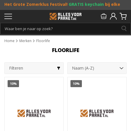
Het Grote Zomerklus Festival!
GRATIS keychain
bij elke
bestelling vanaf €25, en
toffe acties
! Doe je mee?
Persoonlijk & gratis advies:
013 - 207 00 01
Home
Merken
Floorlife
FLOORLIFE
Filteren
10%
10%