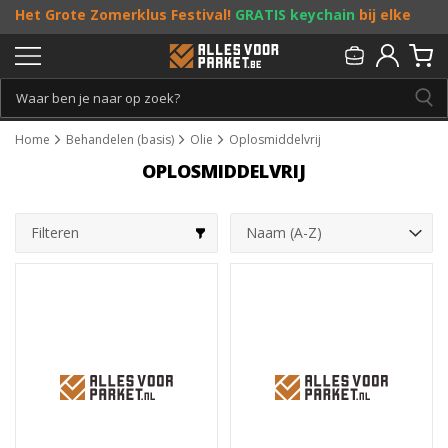
Het Grote Zomerklus Festival!
GRATIS keychain
bij elke
bestelling vanaf €25, en
toffe acties
! Doe je mee?
Persoonlijk & gratis advies:
013 - 207 00 01
Home
Behandelen (basis)
Olie
Oplosmiddelvrij
OPLOSMIDDELVRIJ
Filteren