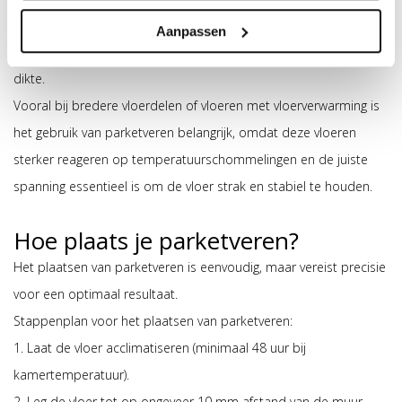
millimeter veer gebruikt, die een extra sterke veerdruk biedt en
Aanpassen
geschikt is voor vloeren van vijftien tot tweeëntwintig millimeter
dikte.
Vooral bij bredere vloerdelen of vloeren met vloerverwarming is
het gebruik van parketveren belangrijk, omdat deze vloeren
sterker reageren op temperatuurschommelingen en de juiste
spanning essentieel is om de vloer strak en stabiel te houden.
Hoe plaats je parketveren?
Het plaatsen van parketveren is eenvoudig, maar vereist precisie
voor een optimaal resultaat.
Stappenplan voor het plaatsen van parketveren:
1. Laat de vloer acclimatiseren (minimaal 48 uur bij
kamertemperatuur).
2. Leg de vloer tot op ongeveer 10 mm afstand van de muur.