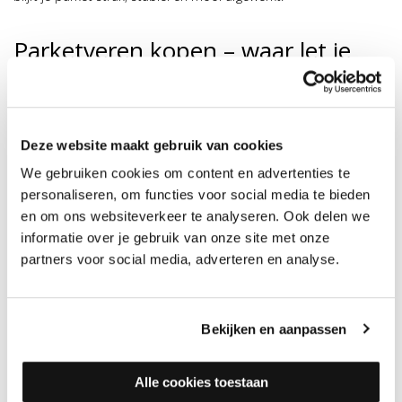
Parketveren kopen – waar let je
op?
Als je parketveren gaat kopen, is het belangrijk om op een paar
zaken te letten. Ten eerste speelt de dikte van de vloer een rol,
Deze website maakt gebruik van cookies
want een te dunne of te dikke veer kan de vloerspanning niet
We gebruiken cookies om content en advertenties te
goed opvangen.
personaliseren, om functies voor social media te bieden
Daarnaast is het type plaatsing van de vloer van belang; een
en om ons websiteverkeer te analyseren. Ook delen we
zwevende vloer vraagt om een andere aanpak dan een verlijmde
informatie over je gebruik van onze site met onze
partners voor social media, adverteren en analyse.
vloer. Ook de benodigde veerspanning moet goed worden
afgestemd op het type parket dat je hebt.
De meest gebruikte parketveren zijn de 12 millimeter variant,
Bekijken en aanpassen
geschikt voor vloeren van tien tot veertien millimeter dik, zoals
dikke parketdelen en lamelparket, gemaakt van gegalvaniseerd
Alle cookies toestaan
staal. Voor massieve of robuuste vloeren wordt vaak de 20