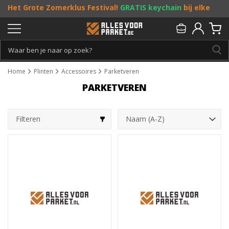
Het Grote Zomerklus Festival!
GRATIS keychain
bij elke
bestelling vanaf €25, en
toffe acties
! Doe je mee?
Persoonlijk & gratis advies:
013 - 207 00 01
Home
Plinten
Accessoires
Parketveren
PARKETVEREN
Filteren