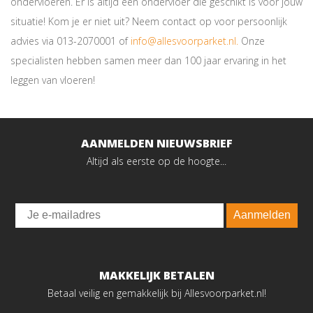
ondervloeren. Er is áltijd een ondervloer die geschikt is voor jouw
situatie! Kom je er niet uit? Neem contact op voor persoonlijk
advies via 013-2070001 of
info@allesvoorparket.nl.
Onze
specialisten hebben samen meer dan 100 jaar ervaring in het
leggen van vloeren!
AANMELDEN NIEUWSBRIEF
Altijd als eerste op de hoogte...
Email
Aanmelden
MAKKELIJK BETALEN
Betaal veilig en gemakkelijk bij Allesvoorparket.nl!