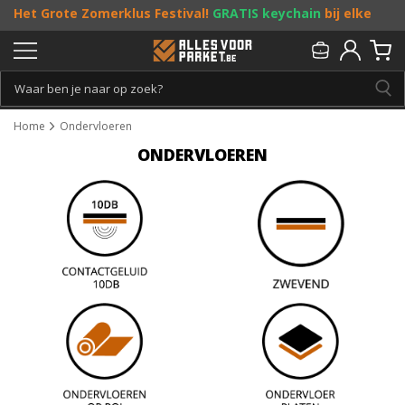
Het Grote Zomerklus Festival!
GRATIS keychain
bij elke
bestelling vanaf €25, en
toffe acties
! Doe je mee?
Persoonlijk & gratis advies:
013 - 207 00 01
Home
Ondervloeren
ONDERVLOEREN