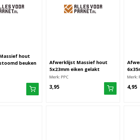
 Massief hout
Afwerklijst Massief hout
Afwer
stoomd beuken
5x23mm eiken gelakt
6x35
Merk: PPC
Merk: 
3,95
4,95