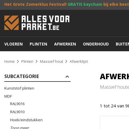
Het Grote Zomerklus Festival!
GRATIS keychain
bij elke bes
VLOEREN
PLINTEN
AFWERKEN
ONDERHOUD
BUIT
Home
Plinten
Massief hout
Afwerklijst
AFWERK
SUBCATEGORIE
Massief houten
Kunststof plinten
MDF
RAL9016
1 tot 24 van 9
RAL9010
Hoek/eindstukken
Toon meer