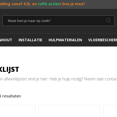
telling vanaf €25, en
toffe acties
! Doe je mee?
ENHOUT
INSTALLATIE
HULPMATERIALEN
VLOERBESCHER
LIJST
 afwerklijsten vind je hier. Heb je hulp nodig? Neem dan contac
8 resultaten