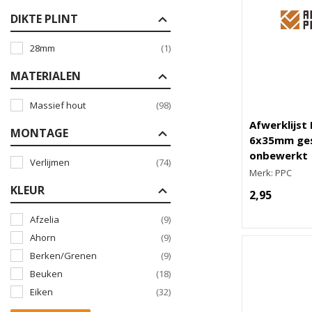
DIKTE PLINT
28mm
(1)
MATERIALEN
Massief hout
(98)
Afwerklijst
MONTAGE
6x35mm ge
onbewerkt
Verlijmen
(74)
Merk: PPC
KLEUR
2,95
Afzelia
(9)
Ahorn
(9)
Berken/Grenen
(9)
Beuken
(18)
Eiken
(32)