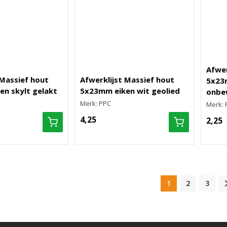
Afwer
 Massief hout
Afwerklijst Massief hout
5x23
n skylt gelakt
5x23mm eiken wit geolied
onbe
Merk: PPC
Merk: 
4,25
2,25
1
2
3