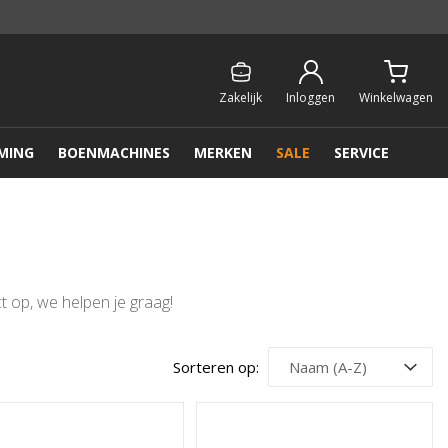
Persoonlijk & gratis advies:
013 - 207 00 01
Zakelijk
Inloggen
Winkelwagen
MING
BOENMACHINES
MERKEN
SALE
SERVICE
t op, we helpen je graag!
Sorteren op: