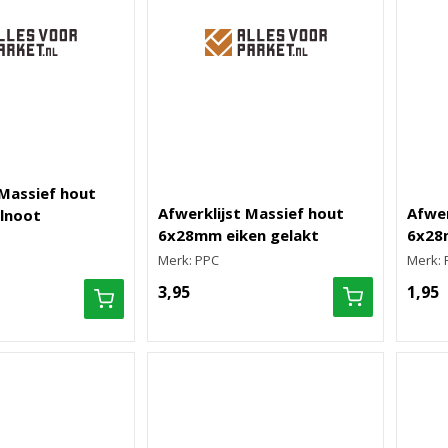
 Massief hout
Afwerklijst Massief hout
Afwer
lnoot
6x28mm eiken gelakt
6x28
Merk: PPC
Merk: 
3,95
1,95