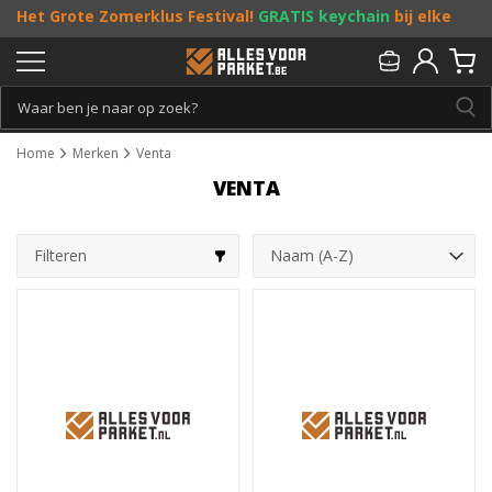
Het Grote Zomerklus Festival!
GRATIS keychain
bij elke
bestelling vanaf €25, en
toffe acties
! Doe je mee?
Persoonlijk & gratis advies:
013 - 207 00 01
Home
Merken
Venta
VENTA
Filteren