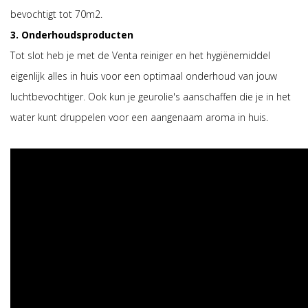
bevochtigt tot 70m2.
3. Onderhoudsproducten
Tot slot heb je met de Venta reiniger en het hygiënemiddel
eigenlijk alles in huis voor een optimaal onderhoud van jouw
luchtbevochtiger. Ook kun je geurolie's aanschaffen die je in het
water kunt druppelen voor een aangenaam aroma in huis.