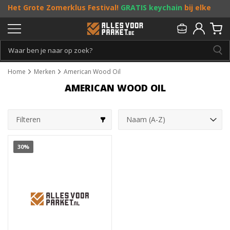
Het Grote Zomerklus Festival!
GRATIS keychain
bij elke
bestelling vanaf €25, en
toffe acties
! Doe je mee?
Persoonlijk & gratis advies:
013 - 207 00 01
Home
Merken
American Wood Oil
AMERICAN WOOD OIL
Filteren
30%