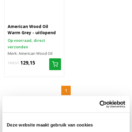
American Wood Oil
Warm Grey - uitlopend
Op voorraad, direct
verzonden
Merk: American Wood Oil
129,15
184,50
1
AMERICAN WOOD OIL
Hieronder vind je het complete American Wood Oil assortiment.
Weet je niet welk product je nodig hebt? Neem dan contact op
Deze website maakt gebruik van cookies
voor een persoonlijk advies via 013-2070001 óf