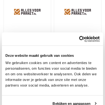
Bauwerk Unopark Eiken
Bauwerk Unopark Eiken
Deze website maakt gebruik van cookies
14 Visgraat Farina
14 Visgraat Gerookt
We gebruiken cookies om content en advertenties te
Geolied
Geolied
personaliseren, om functies voor social media te bieden
Merk: Bauwerk Parkett
Merk: Bauwerk Parkett
en om ons websiteverkeer te analyseren. Ook delen we
94,95
109,95
informatie over je gebruik van onze site met onze
partners voor social media, adverteren en analyse.
Bekijken en aanpassen