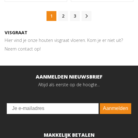
1
2
3
VISGRAAT
Hier vind je onze houten visgraat vloeren. Kom je er niet uit?
Neem contact op!
AANMELDEN NIEUWSBRIEF
Altijd als eerste op de hoogte...
Email
Aanmelden
MAKKELIJK BETALEN