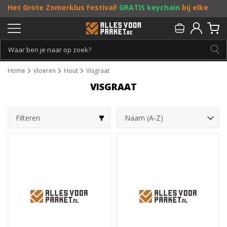
Het Grote Zomerklus Festival!
GRATIS keychain
bij elke
bestelling vanaf €25, en
toffe acties
! Doe je mee?
Persoonlijk & gratis advies:
013 - 207 00 01
Home
Vloeren
Hout
Visgraat
VISGRAAT
Filteren