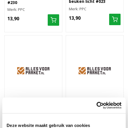
beuken licht #023
#230
Merk: PPC
Merk: PPC
13,90
13,90
Hoek/eindstuk folie 4st.
Hoek/eindstuk folie 4st.
vintage eiken
klassieke eik bruin #158
natuurvernist #004
Deze website maakt gebruik van cookies