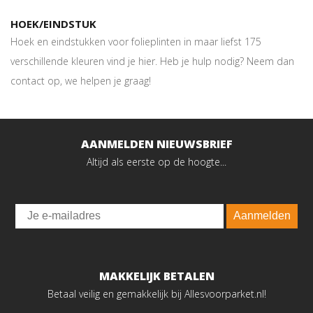
HOEK/EINDSTUK
Hoek en eindstukken voor folieplinten in maar liefst 175
verschillende kleuren vind je hier. Heb je hulp nodig? Neem dan
contact op, we helpen je graag!
AANMELDEN NIEUWSBRIEF
Altijd als eerste op de hoogte...
Email
Aanmelden
MAKKELIJK BETALEN
Betaal veilig en gemakkelijk bij Allesvoorparket.nl!