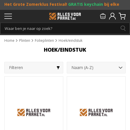
Het Grote Zomerklus Festival!
GRATIS keychain
bij elke
bestelling vanaf €25, en
toffe acties
! Doe je mee?
Persoonlijk & gratis advies:
013 - 207 00 01
Home
Plinten
Folieplinten
Hoek/eindstuk
HOEK/EINDSTUK
Filteren