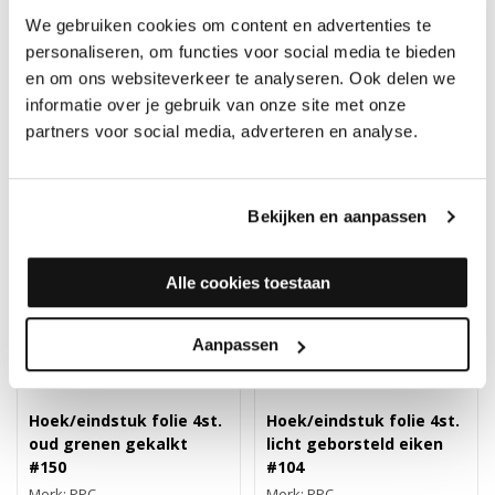
Merk: PPC
Merk: PPC
We gebruiken cookies om content en advertenties te
13,90
13,90
personaliseren, om functies voor social media te bieden
en om ons websiteverkeer te analyseren. Ook delen we
informatie over je gebruik van onze site met onze
partners voor social media, adverteren en analyse.
Bekijken en aanpassen
Alle cookies toestaan
Aanpassen
Hoek/eindstuk folie 4st.
Hoek/eindstuk folie 4st.
oud grenen gekalkt
licht geborsteld eiken
#150
#104
Merk: PPC
Merk: PPC