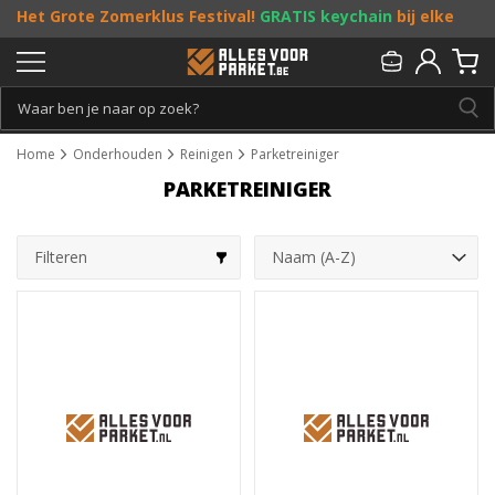
Het Grote Zomerklus Festival!
GRATIS keychain
bij elke
bestelling vanaf €25, en
toffe acties
! Doe je mee?
Persoonlijk & gratis advies:
013 - 207 00 01
Home
Onderhouden
Reinigen
Parketreiniger
PARKETREINIGER
Filteren