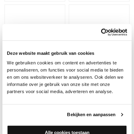
Deze website maakt gebruik van cookies
We gebruiken cookies om content en advertenties te
personaliseren, om functies voor social media te bieden
en om ons websiteverkeer te analyseren. Ook delen we
informatie over je gebruik van onze site met onze
Solidfloor Wood Floor
partners voor social media, adverteren en analyse.
Cleaner - Parketreiniger
Woca Master Cleaner /
Op voorraad, direct
vinyl en lak zeep
verzonden
Merk: Woca
Merk: Solidfloor
Bekijken en aanpassen
27,25
19,95
Alle cookies toestaan