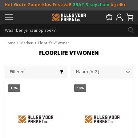
Het Grote Zomerklus Festival!
GRATIS keychain
bij elke
bestelling vanaf €25, en
toffe acties
! Doe je mee?
Persoonlijk & gratis advies:
013 - 207 00 01
Home
Merken
Floorlife VTwonen
FLOORLIFE VTWONEN
Filteren
10%
10%