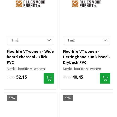
Floorlife VTwonen - Wide
Floorlife VTwonen -
board charcoal - Click
Herringbone sun kissed -
PVC
Dryback PVC
Merk: Floorlife VTwonen
Merk: Floorlife VTwonen
52,15
40,45
57,95
44,95
10%
10%