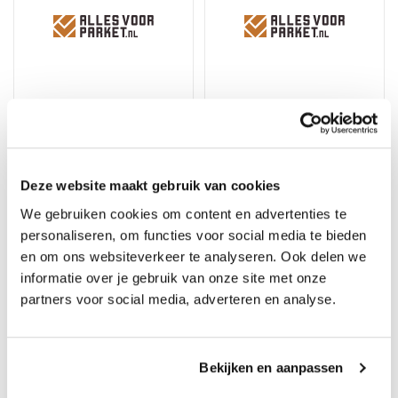
Deze website maakt gebruik van cookies
Floorlife VTwonen -
Floorlife VTwonen -
Herringbone sand -
Herringbone natural -
We gebruiken cookies om content en advertenties te
Dryback PVC
Click PVC
personaliseren, om functies voor social media te bieden
Merk: Floorlife VTwonen
Merk: Floorlife VTwonen
en om ons websiteverkeer te analyseren. Ook delen we
40,45
52,15
44,95
57,95
informatie over je gebruik van onze site met onze
partners voor social media, adverteren en analyse.
10%
10%
Bekijken en aanpassen