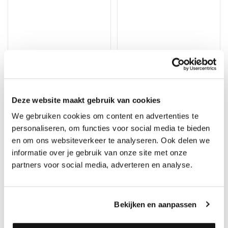
Blanchon Mastiek hout
poeder helder eik 200
Rigostep FYKS Voegenkit
gram
#0420
Deze website maakt gebruik van cookies
Merk: Blanchon
Merk: Rigostep
We gebruiken cookies om content en advertenties te
20,95
20,50
personaliseren, om functies voor social media te bieden
en om ons websiteverkeer te analyseren. Ook delen we
informatie over je gebruik van onze site met onze
partners voor social media, adverteren en analyse.
Bekijken en aanpassen