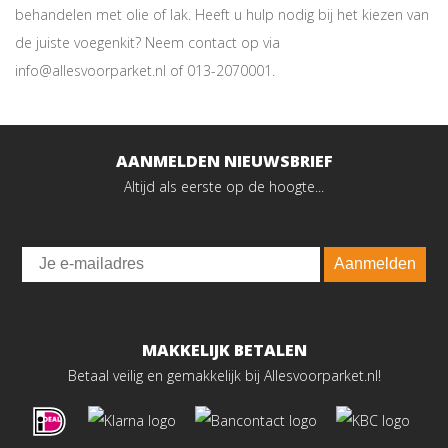
behandelen met olie of lak. Heeft u hulp nodig bij het kiezen van
de juiste voegenkit? Neem contact op via
info@allesvoorparket.nl of 013-2070001.
AANMELDEN NIEUWSBRIEF
Altijd als eerste op de hoogte...
Email
Aanmelden
MAKKELIJK BETALEN
Betaal veilig en gemakkelijk bij Allesvoorparket.nl!