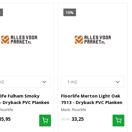
%
10%
life Fulham Smoky
Floorlife Merton Light Oak
- Dryback PVC Planken
7513 - Dryback PVC Planken
loorlife
Merk: Floorlife
35,95
33,25
36,95