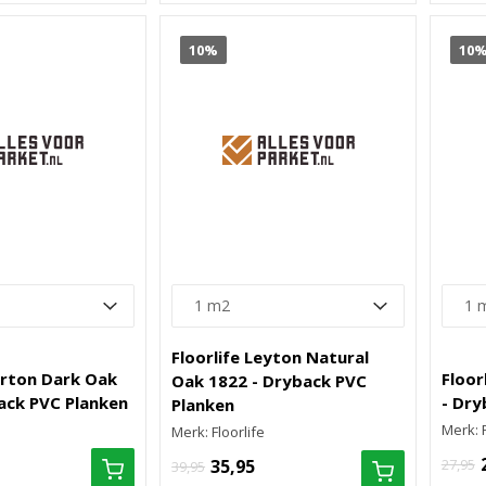
10%
10
Floorlife Leyton Natural
erton Dark Oak
Floor
Oak 1822 - Dryback PVC
ack PVC Planken
- Dry
Planken
Merk: F
Merk: Floorlife
35,95
27,95
39,95