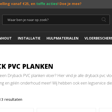
telling vanaf €25, en
toffe acties
! Doe je mee?
ENHOUT
INSTALLATIE
HULPMATERIALEN
VLOERBESCHER
K PVC PLANKEN
en Dryback PVC planken vloer? Hier vind je alle dryback pvc vlo
g en géén onderhoud meer! Wij hebben ook een legservice die je
13 resultaten