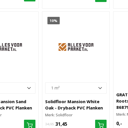
10%
GRAT
Root
Mansion Sand
Solidfloor Mansion White
8687
ck PVC Planken
Oak - Dryback PVC Planken
Merk:
r
Merk: Solidfloor
0,-
31,45
34,95