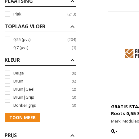
PLAATSING
Plak
(213)
TOPLAAG VLOER
0,55 (pvc)
(204)
0,7 (pvc)
(1)
KLEUR
Beige
(8)
Bruin
(6)
Bruin|Geel
(2)
Bruin|Grijs
(3)
Donker grijs
(3)
GRATIS STA
Roots 0,55
TOON MEER
Merk: Module
0,-
PRIJS