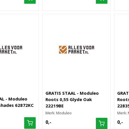
GRATIS STAAL - Moduleo
GRAT
AL - Moduleo
Roots 0,55 Glyde Oak
Roots
 Shades 62872KC
22219BE
2283
o
Merk: Moduleo
Merk:
0,-
0,-