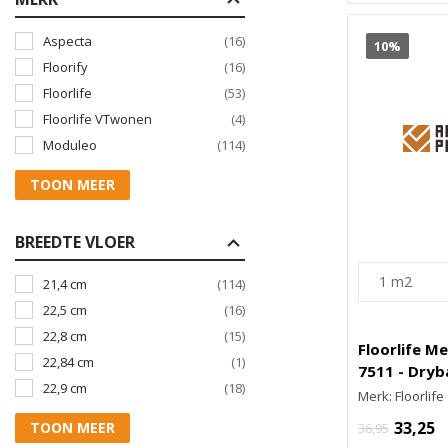
Aspecta
(16)
10%
Floorify
(16)
Floorlife
(53)
Floorlife VTwonen
(4)
Moduleo
(114)
TOON MEER
BREEDTE VLOER
21,4 cm
(114)
22,5 cm
(16)
22,8 cm
(15)
Floorlife M
22,84 cm
(1)
7511 - Dryb
22,9 cm
(18)
Merk: Floorlife
33,25
TOON MEER
36,95