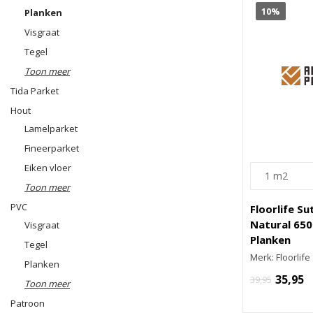
10%
Planken
Visgraat
Tegel
Toon meer
Tida Parket
Hout
Lamelparket
Fineerparket
Eiken vloer
Toon meer
PVC
Floorlife S
Natural 650
Visgraat
Planken
Tegel
Merk: Floorlife
Planken
35,95
39,95
Toon meer
Patroon