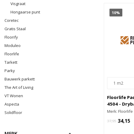
Visgraat
Hongaarse punt
10%
Coretec
Gratis Staal
Floorify
Moduleo
Floorlife
Tarkett
Parky
Bauwerk parkett
The Art of Living
VT Wonen
Floorlife P
4504 - Dryb
Aspecta
Merk: Floorlife
Solidfloor
34,15
37,95
MERK