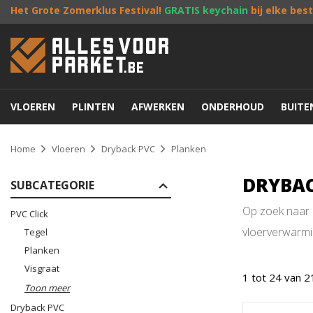
Het Grote Zomerklus Festival!
GRATIS keychain
bij elke bes
VLOEREN
PLINTEN
AFWERKEN
ONDERHOUD
BUIT
Home
Vloeren
Dryback PVC
Planken
DRYBAC
SUBCATEGORIE
Op zoek naar e
PVC Click
vloerverwarmin
Tegel
Planken
Visgraat
1 tot 24 van 2
Toon meer
Dryback PVC