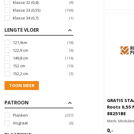
Klasse 32 (0,4)
(8)
Klasse 33 (0,55)
(194)
Klasse 34 (0,7)
(1)
LENGTE VLOER
121,9cm
(18)
122,9 cm
(4)
149,8 cm
(114)
152 cm
(19)
152,2 cm
(3)
TOON MEER
GRATIS STA
PATROON
Roots 0,55 
88251BE
Planken
(207)
Merk: Module
Visgraat
(6)
0,-