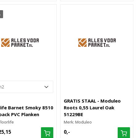
%
GRATIS STAAL - Moduleo
life Barnet Smoky 8510
Roots 0,55 Laurel Oak
back PVC Planken
51229BE
loorlife
Merk: Moduleo
25,15
0,-