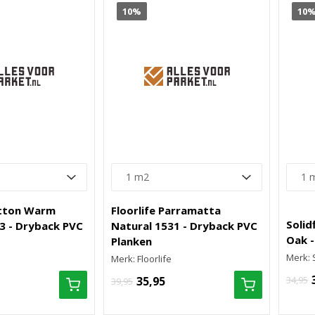
10%
10
utton Warm
Floorlife Parramatta
Solid
3 - Dryback PVC
Natural 1531 - Dryback PVC
Oak -
Planken
Merk: 
Merk: Floorlife
35,95
34,95
39,95