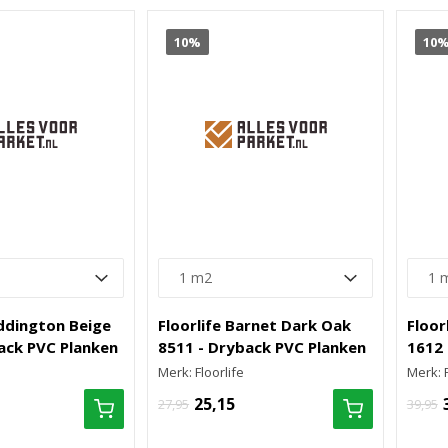
10%
10
addington Beige
Floorlife Barnet Dark Oak
Floor
ack PVC Planken
8511 - Dryback PVC Planken
1612 
Merk: Floorlife
Merk: F
25,15
27,95
39,95