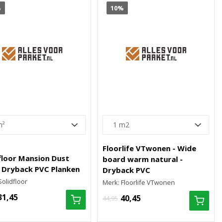
%
10%
Floorlife VTwonen - Wide
floor Mansion Dust
board warm natural -
 Dryback PVC Planken
Dryback PVC
Solidfloor
Merk: Floorlife VTwonen
31,45
40,45
44,95