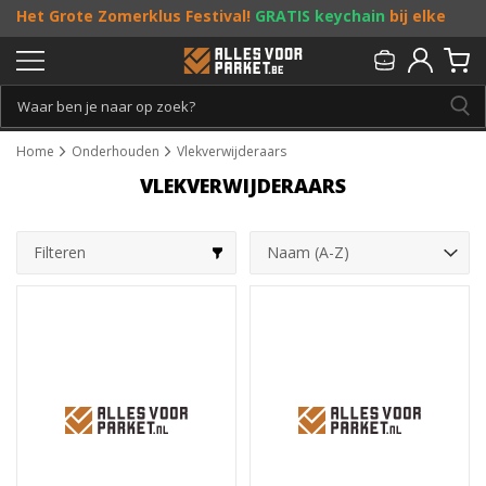
Het Grote Zomerklus Festival!
GRATIS keychain
bij elke
bestelling vanaf €25, en
toffe acties
! Doe je mee?
Persoonlijk & gratis advies:
013 - 207 00 01
Home
Onderhouden
Vlekverwijderaars
VLEKVERWIJDERAARS
Filteren