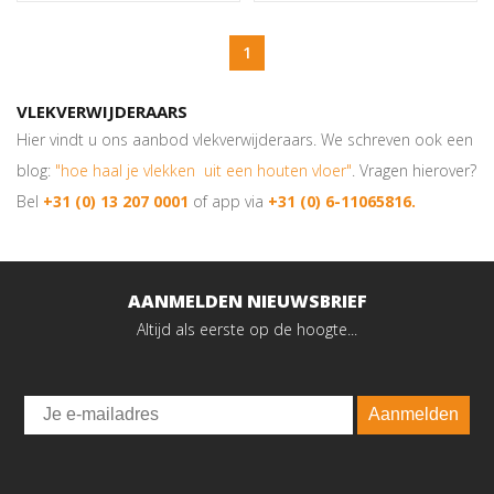
1
VLEKVERWIJDERAARS
Hier vindt u ons aanbod vlekverwijderaars. We schreven ook een
blog:
"hoe haal je vlekken uit een houten vloer"
. Vragen hierover?
Bel
+31 (0) 13 207 0001
of app via
+31 (0) 6-11065816.
AANMELDEN NIEUWSBRIEF
Altijd als eerste op de hoogte...
Email
Aanmelden