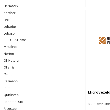
Hermadix
Kärcher
Lecol
Lobadur
Lobasol
LOBA Home
Metalino
Norton
Oli Natura
Oliefris
Osmo
Pallmann
PPC
Microvezel
Quickstep
Renotec Duo
Merk: AVP-Line
Rigostep