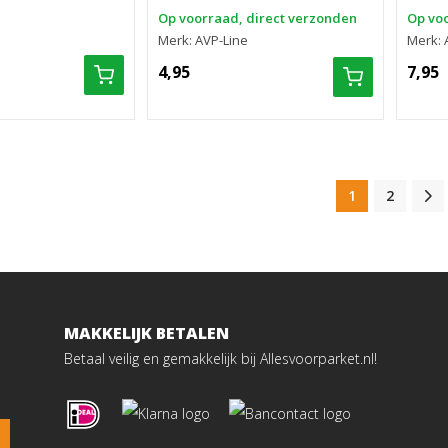
Op voorraad, direct verzonden
Op voo
Merk: AVP-Line
Merk: 
4,95
7,95
1
2
MAKKELIJK BETALEN
Betaal veilig en gemakkelijk bij Allesvoorparket.nl!