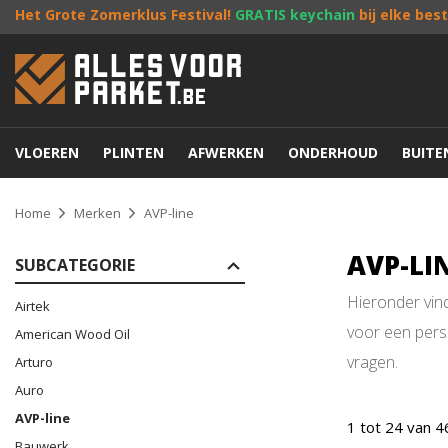
Het Grote Zomerklus Festival!
GRATIS keychain
bij elke bes
VLOEREN
PLINTEN
AFWERKEN
ONDERHOUD
BUIT
Home
Merken
AVP-line
AVP-LI
SUBCATEGORIE
Hieronder vind
Airtek
voor een perso
American Wood Oil
vragen.
Arturo
Auro
AVP-line
1 tot 24 van 4
Bauwerk