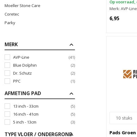
Op voorraad, 
Moeller Stone Care
Merk: AVP-Line
Coretec
6,95
Parky
MERK
AVP-Line
(41)
Blue Dolphin
(2)
Dr. Schutz
(2)
PPC
(1)
AFMETING PAD
13 inch - 33cm
(5)
16 inch - 41cm
(5)
5 inch - 13cm
(3)
Pads Groen 
TYPE VLOER / ONDERGROND