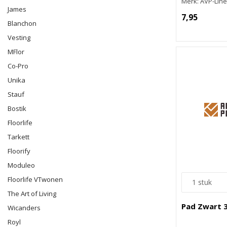
Merk: AVP-Line
James
7,95
Blanchon
Vesting
MFlor
Co-Pro
Unika
Stauf
Bostik
Floorlife
Tarkett
Floorify
Moduleo
Floorlife VTwonen
The Art of Living
Pad Zwart 3
Wicanders
Royl