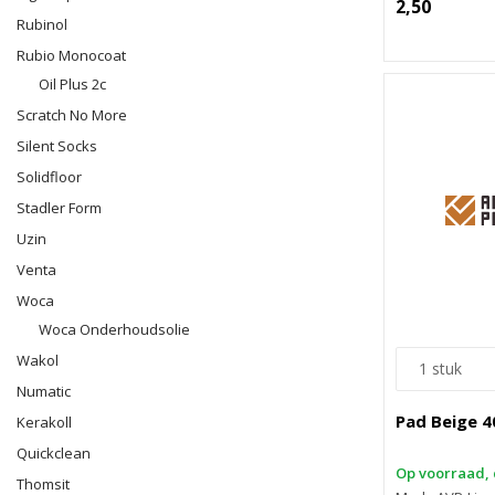
2,50
Rubinol
Rubio Monocoat
Oil Plus 2c
Scratch No More
Silent Socks
Solidfloor
Stadler Form
Uzin
Venta
Woca
Woca Onderhoudsolie
Wakol
Numatic
Pad Beige 40
Kerakoll
Quickclean
Op voorraad, 
Thomsit