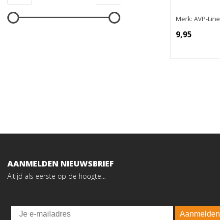
Merk: AVP-Line
9,95
AANMELDEN NIEUWSBRIEF
Altijd als eerste op de hoogte...
Email
Aanmelden