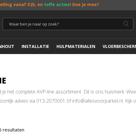
telling vanaf €25, en
toffe acties
! Doe je mee?
ENHOUT
INSTALLATIE
HULPMATERIALEN
VLOERBESCHER
NE
 je het complete AVP-line assortiment. Dit is ons huismerk. Wee
onlijk advies via 013-2070001 óf info@allesvoorparket.nl. Kij
6 resultaten