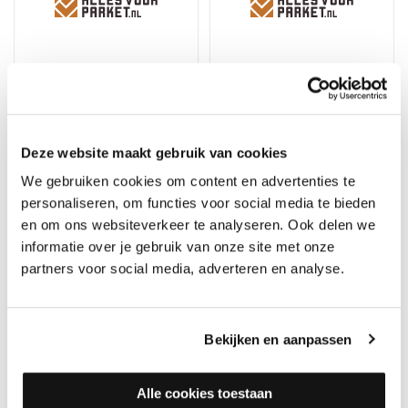
UZIN NC 570 Fusiontech -
Deze website maakt gebruik van cookies
Egaline
Thomsit Egaline DX
We gebruiken cookies om content en advertenties te
Op voorraad, direct
(pvc/parket) 25 kg
personaliseren, om functies voor social media te bieden
verzonden
Merk: Thomsit
en om ons websiteverkeer te analyseren. Ook delen we
Merk: Uzin
informatie over je gebruik van onze site met onze
54,95
46,50
partners voor social media, adverteren en analyse.
Bekijken en aanpassen
Alle cookies toestaan