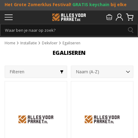
Het Grote Zomerklus Festival!
GRATIS keychain
bij elke
bestelling vanaf €25, en
toffe acties
! Doe je mee?
Persoonlijk & gratis advies:
013 - 207 00 01
Home
Installatie
Dekvloer
Egaliseren
EGALISEREN
Filteren