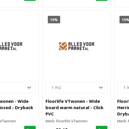
10%
10
Twonen - Wide
Floorlife VTwonen - Wide
Floor
issed - Dryback
board warm natural - Click
Herri
PVC
Dryb
e VTwonen
Merk: Floorlife VTwonen
Merk: 