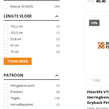
40,45
44,95
Klasse 33 (0,55)
(40)
LENGTE VLOER
10%
152,2 cm
(7)
152,5 cm
(1)
53,8 cm
(3)
61 cm
(2)
75 cm
(4)
TOON MEER
PATROON
Hongaarse punt
(3)
Floorlife V
Planken
(8)
Herringbone
Tegels
(18)
Dryback PV
Versailleparket
(2)
Merk: Floorlif