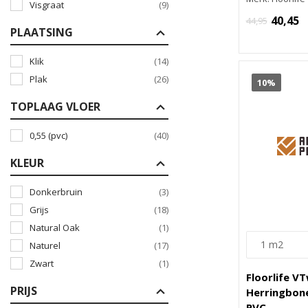
Visgraat
(9)
40,45
44,95
PLAATSING
Klik
(14)
Plak
(26)
10%
TOPLAAG VLOER
0,55 (pvc)
(40)
KLEUR
Donkerbruin
(3)
Grijs
(18)
Natural Oak
(1)
Naturel
(17)
Zwart
(1)
Floorlife V
PRIJS
Herringbone
PVC