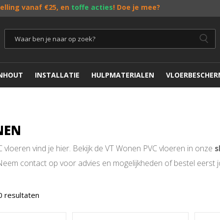
telling vanaf €25, en
toffe acties
! Doe je mee?
ENHOUT
INSTALLATIE
HULPMATERIALEN
VLOERBESCHER
NEN
vloeren vind je hier. Bekijk de VT Wonen PVC vloeren in onze
s
Neem contact op voor advies en mogelijkheden of bestel eerst jo
0 resultaten