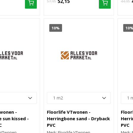
52,15
57,95
44,95
10%
10
Twonen -
Floorlife VTwonen -
Floor
 sun kissed -
Herringbone sand - Dryback
Herri
C
PVC
PVC
e VTwonen
Merk: Floorlife VTwonen
Merk: 