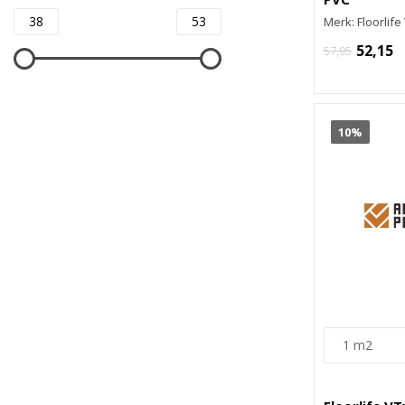
Merk: Floorlif
52,15
57,95
10%