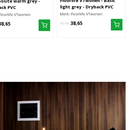
Floorlife VTwonen - Basic
osite warm grey -
light grey - Dryback PVC
ack PVC
Merk: Floorlife VTwonen
Floorlife VTwonen
38,65
38,65
42,95