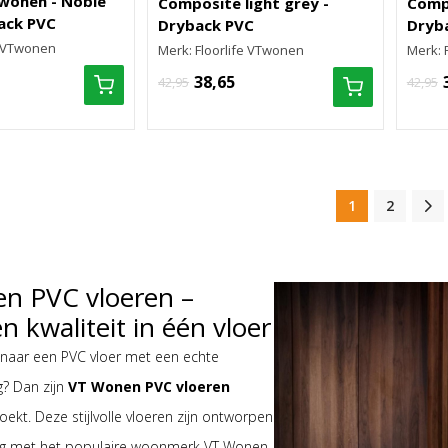
Twonen - Noble
Composite light grey -
Comp
ack PVC
Dryback PVC
Dryb
e VTwonen
Merk: Floorlife VTwonen
Merk: 
38,65
42,95
42,95
1
2
n PVC vloeren –
n kwaliteit in één vloer
 naar een PVC vloer met een echte
g? Dan zijn
VT Wonen PVC vloeren
oekt. Deze stijlvolle vloeren zijn ontworpen
g met het populaire woonmerk VT Wonen