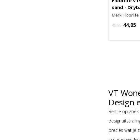
Floorlife V
sand - Dryb
Merk: Floorlif
44,05
48,95
VT Wone
Design e
Ben je op zoek
designuitstralin
precies wat je z
in samenwerkin