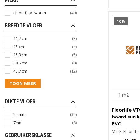
Floorlife VTwonen
(40)
10%
BREEDTE VLOER
11,7 cm
(3)
15 cm
(4)
15,3 cm
(5)
30,5 cm
(8)
45,7 cm
(12)
TOON MEER
DIKTE VLOER
Floorlife V
2,5mm
(32)
board sun k
7mm
(8)
PVC
Merk: Floorlif
GEBRUIKERSKLASSE