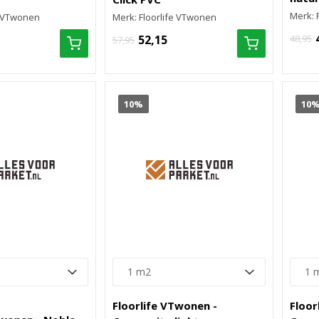
Merk: 
e VTwonen
Merk: Floorlife VTwonen
52,15
48,95
57,95
10%
10
Floorlife VTwonen -
Floor