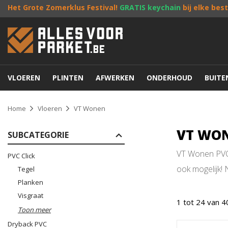
Het Grote Zomerklus Festival!
GRATIS keychain
bij elke bes
VLOEREN
PLINTEN
AFWERKEN
ONDERHOUD
BUIT
Home
Vloeren
VT Wonen
VT WO
SUBCATEGORIE
VT Wonen PVC 
PVC Click
ook mogelijk! 
Tegel
Planken
Visgraat
1 tot 24 van 4
Toon meer
Dryback PVC