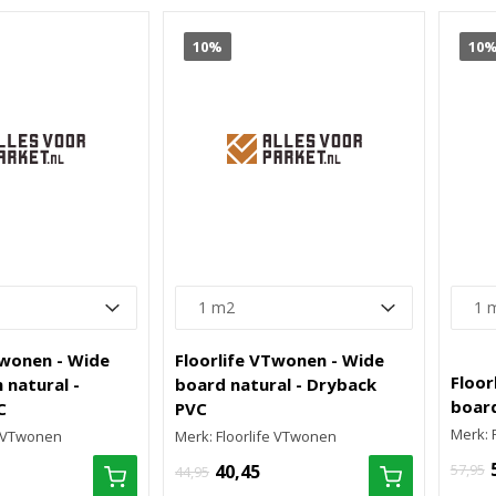
10%
10
Twonen - Wide
Floorlife VTwonen - Wide
Floor
natural -
board natural - Dryback
board
C
PVC
Merk: 
e VTwonen
Merk: Floorlife VTwonen
40,45
57,95
44,95