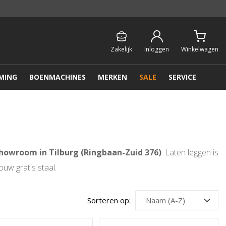
Persoonlijk & gratis advies:
013 - 207 00 01
Zakelijk
Inloggen
Winkelwagen
MING
BOENMACHINES
MERKEN
SALE
SERVICE
howroom in Tilburg (Ringbaan-Zuid 376)
. Laten leggen is
uw gratis staal.
Sorteren op: