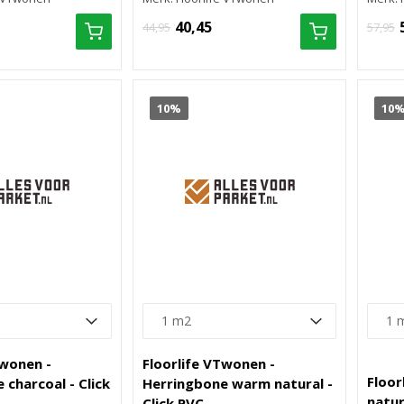
40,45
44,95
57,95
10%
10
Twonen -
Floorlife VTwonen -
Floor
 charcoal - Click
Herringbone warm natural -
natur
Click PVC