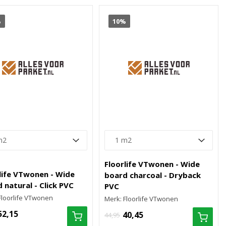
%
10%
Floorlife VTwonen - Wide
life VTwonen - Wide
board charcoal - Dryback
 natural - Click PVC
PVC
Floorlife VTwonen
Merk: Floorlife VTwonen
52,15
40,45
44,95