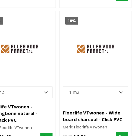
%
10%
life VTwonen -
Floorlife VTwonen - Wide
ngbone natural -
board charcoal - Click PVC
ack PVC
Merk: Floorlife VTwonen
Floorlife VTwonen