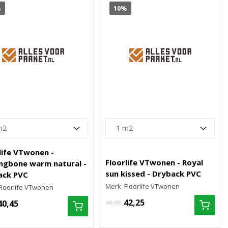
%
10%
life VTwonen -
Floorlife VTwonen - Royal
ngbone warm natural -
sun kissed - Dryback PVC
ack PVC
Merk: Floorlife VTwonen
Floorlife VTwonen
42,25
40,45
46,95