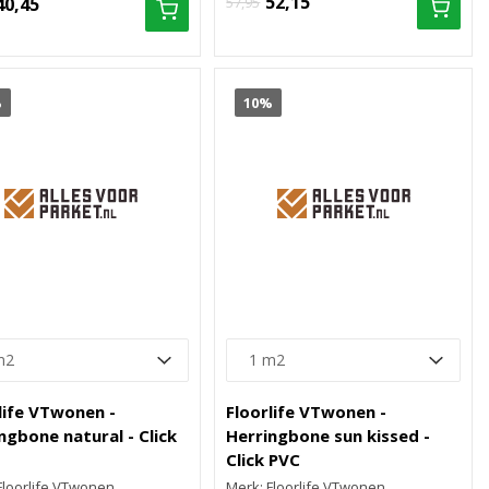
52,15
40,45
57,95
%
10%
life VTwonen -
Floorlife VTwonen -
ngbone natural - Click
Herringbone sun kissed -
Click PVC
Floorlife VTwonen
Merk: Floorlife VTwonen