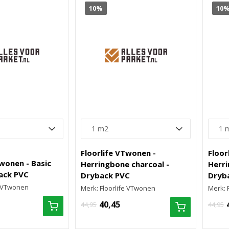
10%
10
Floorlife VTwonen -
Floor
Twonen - Basic
Herringbone charcoal -
Herri
ack PVC
Dryback PVC
Dryb
e VTwonen
Merk: Floorlife VTwonen
Merk: 
40,45
44,95
44,95