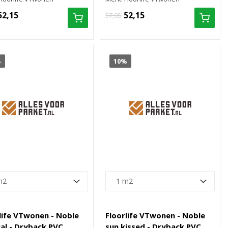
52,15
52,15
57,95
%
10%
life VTwonen - Noble
Floorlife VTwonen - Noble
al - Dryback PVC
sun kissed - Dryback PVC