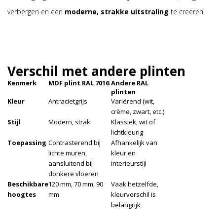
verbergen en een
moderne, strakke uitstraling
te creëren.
Verschil met andere plinten
Kenmerk
MDF plint RAL 7016
Andere RAL
plinten
Kleur
Antracietgrijs
Variërend (wit,
crème, zwart, etc.)
Stijl
Modern, strak
Klassiek, wit of
lichtkleurig
Toepassing
Contrasterend bij
Afhankelijk van
lichte muren,
kleur en
aansluitend bij
interieurstijl
donkere vloeren
Beschikbare
120 mm, 70 mm, 90
Vaak hetzelfde,
hoogtes
mm
kleurverschil is
belangrijk