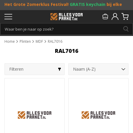
Het Grote Zomerklus Festival!
GRATIS keychain
bij elke
bestelling vanaf €25, en
toffe acties
! Doe je mee?
Persoonlijk & gratis advies:
013 - 207 00 01
Home
Plinten
MDF
RAL7016
RAL7016
Filteren