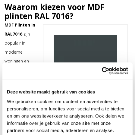
Waarom kiezen voor MDF
plinten RAL 7016?
MDF Plinten in
RAL7016
zijn
populair in
moderne
woningen en
kantoren. De kleur
antracietgrijs
geeft een
strak,
Deze website maakt gebruik van cookies
tijdloos en luxe
We gebruiken cookies om content en advertenties te
effect
, terwijl
personaliseren, om functies voor social media te bieden
MDF een
en om ons websiteverkeer te analyseren. Ook delen we
informatie over je gebruik van onze site met onze
duurzaam en
partners voor social media, adverteren en analyse.
makkelijk te