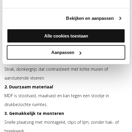
bewerken
materiaal
is. De
Bekijken en aanpassen
voordelen van
MDF plinten in
Alle cookies toestaan
RAL7016 op een rij:
Aanpassen
1. Moderne uitstraling
Strak, donkergrijs dat contrasteert met lichte muren of
aansluitende vloeren.
2. Duurzaam materiaal
MDF is stootvast, maatvast en kan tegen een stootje in
drukbezochte ruimtes.
3. Gemakkelijk te monteren
Snelle plaatsing met montagekit, clips of lijm, zonder hak- of
breekwerk.