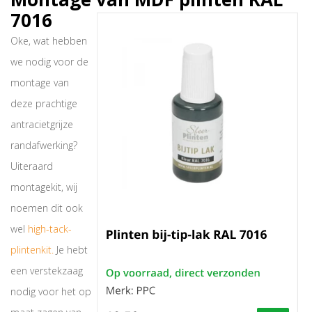
7016
Oke, wat hebben
we nodig voor de
montage van
deze prachtige
antracietgrijze
randafwerking?
Uiteraard
montagekit, wij
noemen dit ook
wel
high-tack-
plintenkit.
Je hebt
een verstekzaag
nodig voor het op