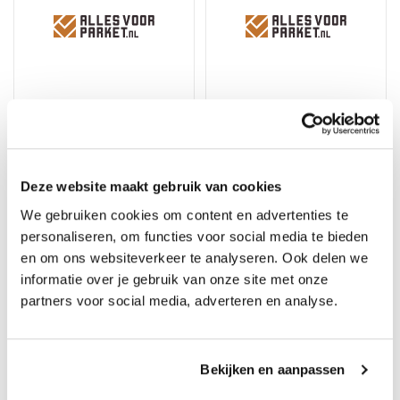
Deze website maakt gebruik van cookies
Coretec Naturals HBE
Coretec Naturals Tile+
Juglans 3088 - Click PVC
Thabor 1903 - Click PVC
We gebruiken cookies om content en advertenties te
Visgraat
Tegel
personaliseren, om functies voor social media te bieden
Merk: Coretec
Merk: Coretec
en om ons websiteverkeer te analyseren. Ook delen we
67,45
58,45
74,95
64,95
informatie over je gebruik van onze site met onze
partners voor social media, adverteren en analyse.
10%
10%
Bekijken en aanpassen