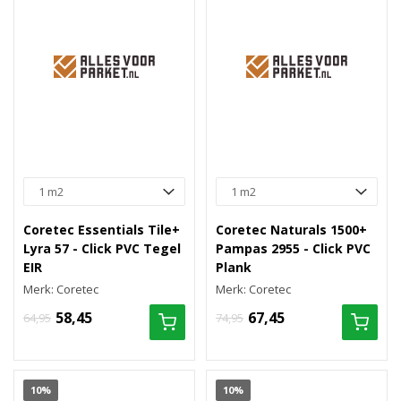
Coretec Essentials Tile+
Coretec Naturals 1500+
Lyra 57 - Click PVC Tegel
Pampas 2955 - Click PVC
EIR
Plank
Merk: Coretec
Merk: Coretec
58,45
67,45
64,95
74,95
10%
10%