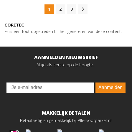
1
2
3
CORETEC
Er is een fout opgetreden bij het genereren van deze content.
AANMELDEN NIEUWSBRIEF
Altijd als eerste op de hoogte...
Email
Aanmelden
MAKKELIJK BETALEN
Betaal veilig en gemakkelijk bij Allesvoorparket.nl!