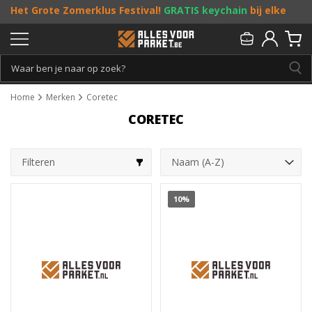
Het Grote Zomerklus Festival!
GRATIS keychain
bij elke
bestelling vanaf €25, en
toffe acties
! Doe je mee?
Persoonlijk & gratis advies:
013 - 207 00 01
Home
Merken
Coretec
CORETEC
Filteren
10%