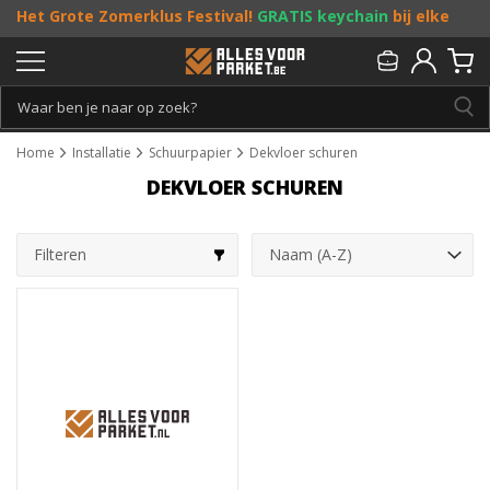
Het Grote Zomerklus Festival!
GRATIS keychain
bij elke
bestelling vanaf €25, en
toffe acties
! Doe je mee?
Persoonlijk & gratis advies:
013 - 207 00 01
Home
Installatie
Schuurpapier
Dekvloer schuren
DEKVLOER SCHUREN
Filteren