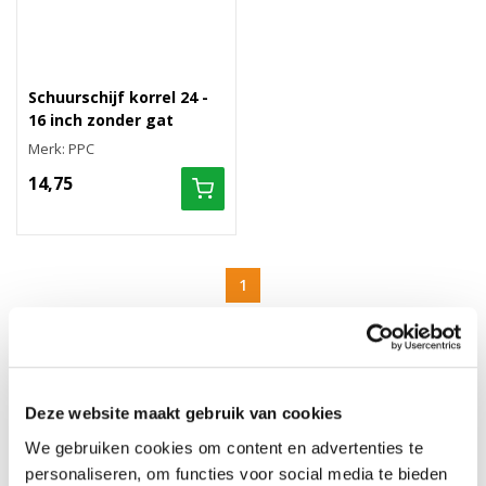
Schuurschijf korrel 24 -
16 inch zonder gat
Merk: PPC
14,75
1
DEKVLOER SCHUREN
De dekvloer schuren doe je met een grove schuurschijf. Dit is
belangrijk bij een anhydrietvloer omdat anders de lijm of egaline
Deze website maakt gebruik van cookies
niet goed zal hechten. Vragen hierover? Bel
+31 (0) 13 207
We gebruiken cookies om content en advertenties te
0001
of app via
+31 (0) 6-11065816.
personaliseren, om functies voor social media te bieden