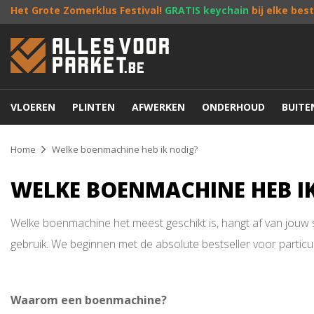
Het Grote Zomerklus Festival!
GRATIS keychain
bij elke bes
VLOEREN
PLINTEN
AFWERKEN
ONDERHOUD
BUIT
Home
Welke boenmachine heb ik nodig?
WELKE BOENMACHINE HEB I
Welke boenmachine het meest geschikt is, hangt af van jouw sp
gebruik. We beginnen met de absolute bestseller voor particu
Waarom een boenmachine?