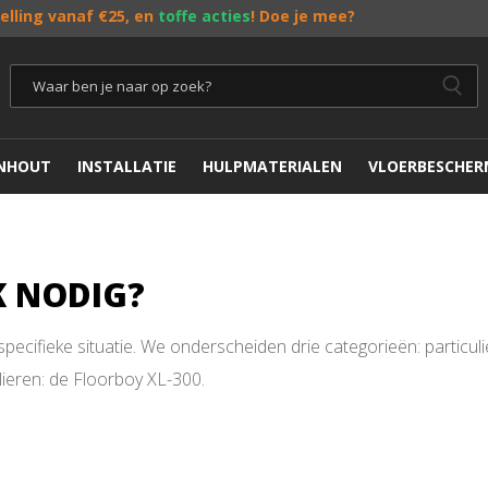
telling vanaf €25, en
toffe acties
! Doe je mee?
ENHOUT
INSTALLATIE
HULPMATERIALEN
VLOERBESCHER
K NODIG?
ecifieke situatie. We onderscheiden drie categorieën: particuli
lieren: de Floorboy XL-300.