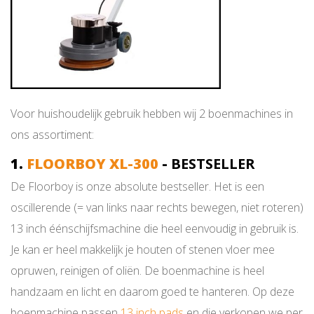
Voor huishoudelijk gebruik hebben wij 2 boenmachines in
ons assortiment:
1.
FLOORBOY XL-300
-
BESTSELLER
De Floorboy is onze absolute bestseller. Het is een
oscillerende (= van links naar rechts bewegen, niet roteren)
13 inch éénschijfsmachine die heel eenvoudig in gebruik is.
Je kan er heel makkelijk je houten of stenen vloer mee
opruwen, reinigen of oliën. De boenmachine is heel
handzaam en licht en daarom goed te hanteren. Op deze
boenmachine passen
13 inch pads
en die verkopen we per