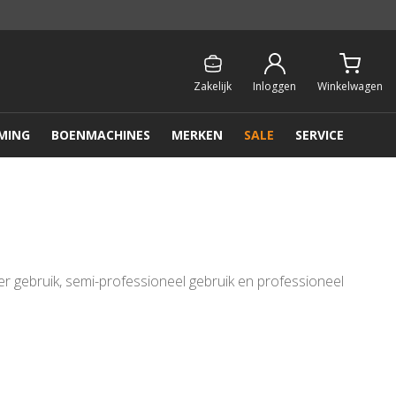
Persoonlijk & gratis advies:
013 - 207 00 01
Zakelijk
Inloggen
Winkelwagen
MING
BOENMACHINES
MERKEN
SALE
SERVICE
er gebruik, semi-professioneel gebruik en professioneel