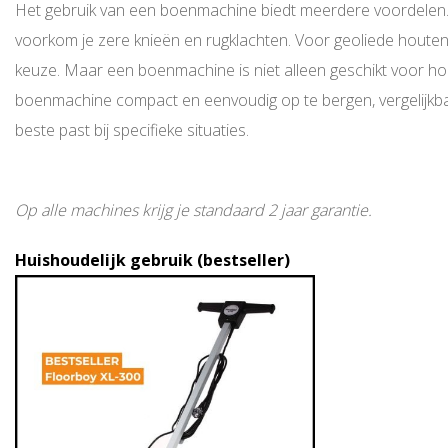
Het gebruik van een boenmachine biedt meerdere voordelen. Al
voorkom je zere knieën en rugklachten. Voor geoliede houten 
keuze. Maar een boenmachine is niet alleen geschikt voor ho
boenmachine compact en eenvoudig op te bergen, vergelijkba
beste past bij specifieke situaties.
Op alle machines krijg je standaard 2 jaar garantie.
Huishoudelijk gebruik (bestseller)