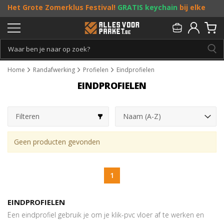
Het Grote Zomerklus Festival!
GRATIS keychain
bij elke
bestelling vanaf €25, en
toffe acties
! Doe je mee?
Persoonlijk & gratis advies:
013 - 207 00 01
Home
Randafwerking
Profielen
Eindprofielen
EINDPROFIELEN
Filteren
Geen producten gevonden
1
EINDPROFIELEN
Een eindprofiel gebruik je om je klik-pvc vloer af te werken en