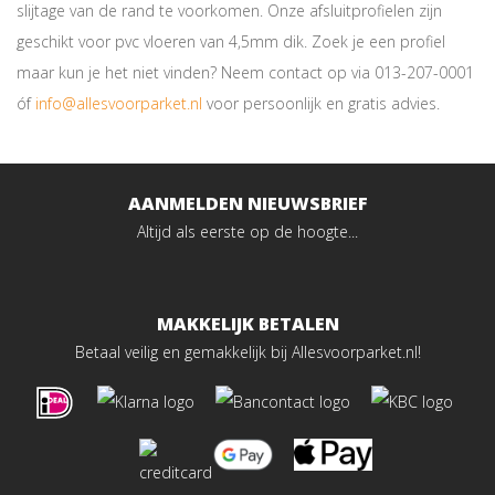
slijtage van de rand te voorkomen. Onze afsluitprofielen zijn
geschikt voor pvc vloeren van 4,5mm dik. Zoek je een profiel
maar kun je het niet vinden? Neem contact op via 013-207-0001
óf
info@allesvoorparket.nl
voor persoonlijk en gratis advies.
AANMELDEN NIEUWSBRIEF
Altijd als eerste op de hoogte...
MAKKELIJK BETALEN
Betaal veilig en gemakkelijk bij Allesvoorparket.nl!